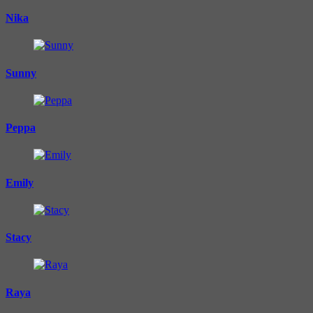
Nika
Sunny
Peppa
Emily
Stacy
Raya