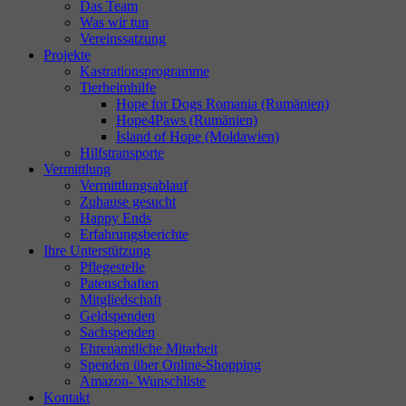
Das Team
Was wir tun
Vereinssatzung
Projekte
Kastrationsprogramme
Tierheimhilfe
Hope for Dogs Romania (Rumänien)
Hope4Paws (Rumänien)
Island of Hope (Moldawien)
Hilfstransporte
Vermittlung
Vermittlungsablauf
Zuhause gesucht
Happy Ends
Erfahrungsberichte
Ihre Unterstützung
Pflegestelle
Patenschaften
Mitgliedschaft
Geldspenden
Sachspenden
Ehrenamtliche Mitarbeit
Spenden über Online-Shopping
Amazon- Wunschliste
Kontakt