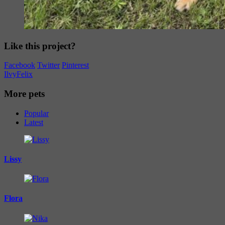
Like this project?
Facebook
Twitter
Pinterest
Ilvy
Felix
More pets
Popular
Latest
Lissy
Flora