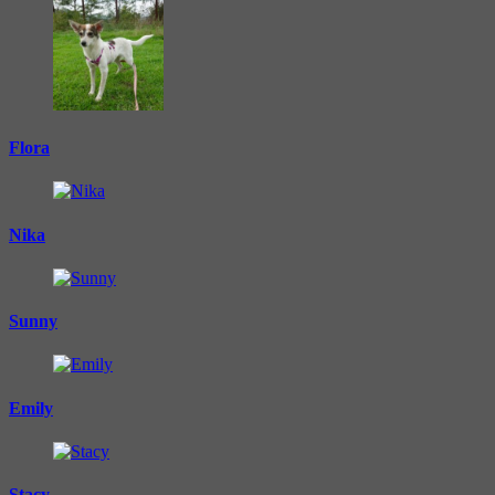
Flora
Nika
Sunny
Emily
Stacy