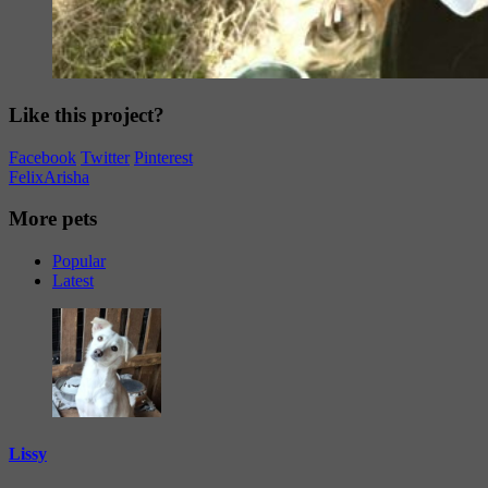
Like this project?
Facebook
Twitter
Pinterest
Felix
Arisha
More pets
Popular
Latest
Lissy