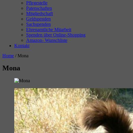
Pflegestelle
Patenschaften
Mitgliedschaft
Geldspenden
Sachspenden
Ehrenamtliche Mitarbeit
Spenden über Online-Shopping
Amazon- Wunschliste
Kontakt
Home
/
Mona
Mona