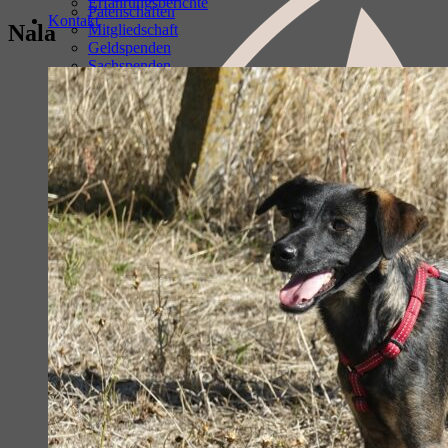
Erfahrungsberichte
Patenschaften
Kontakt
Nala
Mitgliedschaft
Geldspenden
Sachspenden
Ehrenamtliche Mitarbeit
Spenden über Online-Shopping
Amazon- Wunschliste