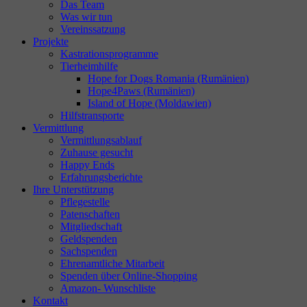
Das Team
Was wir tun
Vereinssatzung
Projekte
Kastrationsprogramme
Tierheimhilfe
Hope for Dogs Romania (Rumänien)
Hope4Paws (Rumänien)
Island of Hope (Moldawien)
Hilfstransporte
Vermittlung
Vermittlungsablauf
Zuhause gesucht
Happy Ends
Erfahrungsberichte
Ihre Unterstützung
Pflegestelle
Patenschaften
Mitgliedschaft
Geldspenden
Sachspenden
Ehrenamtliche Mitarbeit
Spenden über Online-Shopping
Amazon- Wunschliste
Kontakt