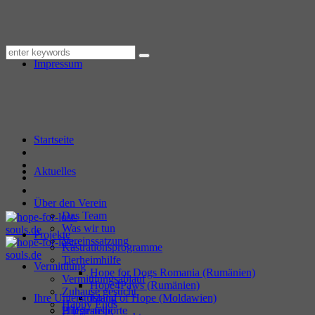
Datenschutzerklärung
Impressum
Startseite
Aktuelles
Über den Verein
Das Team
Was wir tun
Projekte
Vereinssatzung
Kastrationsprogramme
Tierheimhilfe
Vermittlung
Hope for Dogs Romania (Rumänien)
Vermittlungsablauf
Hope4Paws (Rumänien)
Zuhause gesucht
Ihre Unterstützung
Island of Hope (Moldawien)
Happy Ends
Hilfstransporte
Pflegestelle