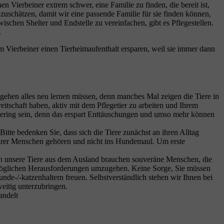
 Vierbeiner extrem schwer, eine Familie zu finden, die bereit ist,
nzuschätzen, damit wir eine passende Familie für sie finden können,
chen Shelter und Endstelle zu vereinfachen, gibt es Pflegestellen.
.
em Vierbeiner einen Tierheimaufenthalt ersparen, weil sie immer dann
sigehen alles neu lernen müssen, denn manches Mal zeigen die Tiere in
reitschaft haben, aktiv mit dem Pflegetier zu arbeiten und Ihrem
 gering sein, denn das erspart Enttäuschungen und umso mehr können
itte bedenken Sie, dass sich die Tiere zunächst an ihren Alltag
ihrer Menschen gehören und nicht ins Hundemaul. Um erste
enn unsere Tiere aus dem Ausland brauchen souveräne Menschen, die
t möglichen Herausforderungen umzugehen. Keine Sorge, Sie müssen
hunde-/-katzenhaltern freuen. Selbstverständlich stehen wir Ihnen bei
eitig unterzubringen.
andelt