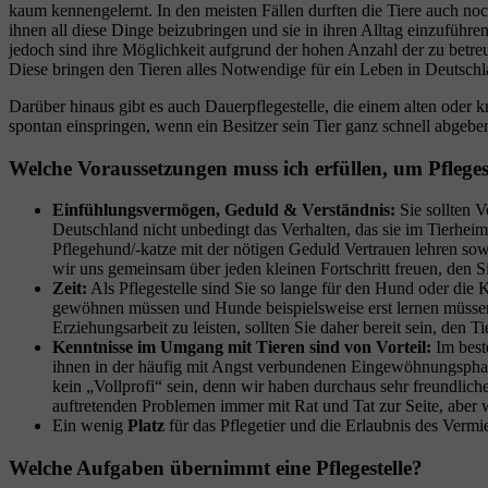
kaum kennengelernt. In den meisten Fällen durften die Tiere auch noc
ihnen all diese Dinge beizubringen und sie in ihren Alltag einzuführe
jedoch sind ihre Möglichkeit aufgrund der hohen Anzahl der zu betre
Diese bringen den Tieren alles Notwendige für ein Leben in Deutsch
Darüber hinaus gibt es auch Dauerpflegestelle, die einem alten oder 
spontan einspringen, wenn ein Besitzer sein Tier ganz schnell abgebe
Welche Voraussetzungen muss ich erfüllen, um Pflege
Einfühlungsvermögen, Geduld & Verständnis:
Sie sollten V
Deutschland nicht unbedingt das Verhalten, das sie im Tierheim 
Pflegehund/-katze mit der nötigen Geduld Vertrauen lehren sow
wir uns gemeinsam über jeden kleinen Fortschritt freuen, den 
Zeit:
Als Pflegestelle sind Sie so lange für den Hund oder die K
gewöhnen müssen und Hunde beispielsweise erst lernen müssen 
Erziehungsarbeit zu leisten, sollten Sie daher bereit sein, den T
Kenntnisse im Umgang mit Tieren sind von Vorteil:
Im best
ihnen in der häufig mit Angst verbundenen Eingewöhnungsphase
kein „Vollprofi“ sein, denn wir haben durchaus sehr freundliche 
auftretenden Problemen immer mit Rat und Tat zur Seite, aber
Ein wenig
Platz
für das Pflegetier und die Erlaubnis des Verm
Welche Aufgaben übernimmt eine Pflegestelle?