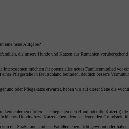
uf eine neue Aufgabe?
efamilien, die unsere Hunde und Katzen aus Rumänien vorübergehend b
iele Interessenten möchten ihr potenzielles neues Familienmitglied vor 
 einer Pflegestelle in Deutschland befinden, deutlich bessere Vermittl
ehund oder Pflegekatze erwartet, haben wir auf dieser Seite die wich
eim kennenlernen dürfen – sie begleiten den Hund oder die Katze(n) die
 glückliches Hunde- bzw. Katzenleben, denn sie legen den Grundstein für
on der Straße und sind das Familienleben nicht gewöhnt oder haben 