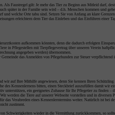
 Als Faustregel gilt: Je mehr das Tier zu Beginn aus Mitleid darf, des
 auch später in der Familie sein wird – d.h. Menschen kommen und gehe
rf und welche Orte tabu sind. Setzen Sie von Anfang an klare Grenze
ungen erleichtern dem Tier das Einleben und das Einführen einer Tages
e Tierarztkosten aufkommen könnten, denn die dadurch erfolgten Einspa
 Tiere in Pflegestellen mit Tierpflegevertrag über unseren Verein haftp
rztrechnung angegeben werden) übernommen.
rer Gemeinde das Anmelden von Pflegehunden zur Steuer verpflichtend 
ind wir auf Ihre Mithilfe angewiesen, denn Sie kennen Ihren Schützling 
e des Kennenlernens bitten, einen Steckbrief auszufüllen damit wir ein
 unterstützen, ein geeignetes Zuhause für Ihr Pflegetier zu finden – di
Wir werden die Tiere auf unserer Webseite vorstellen und in diversen Po
lle für das Verabreden eines Kennenlerntermins weiter. Natürlich ist b
 nicht zustimmt.
 von Schwierigkeiten wieder in die Vermittlung zurückkommen, so sollten