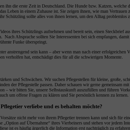
iten ihn die erste Zeit in Deutschland. Die Hunde bzw. Katzen, welch
e das Leben in einem Zuhause ist. Sie zeigen ihnen, wie man Vertrauen
ihr Schützling sollte alles von ihnen lernen, um den Alltag problemlos
ideos ihres Schützlings aufnehmen und bereit sein, einen Steckbrief au
. Nach Absprache sollten Sie Interessenten bei sich empfangen, damit 
rühmte Funke überspringt.
unter anstrengend sein kann – aber wenn man nach einer erfolgreichen V
n verholfen hat, entschädigt dies für all die schwierigen Momente.
n Stärken und Schwächen. Wir suchen Pflegestellen für kleine, große, sc
nden der Pflegestelle passen. Daher schauen wir gerne gemeinsam mit I
tion – wir bitten Sie, unsere Selbstauskunft auszufüllen und führen Vork
auch um offene Fragen zu klären und Sie persönlich kennen zu lernen.
Pflegetier verliebe und es behalten möchte?
ler Vorsätze nicht mehr von ihrem Pflegetier trennen kann und sich für e
ine „Option auf Übernahme“ ihres Vierbeiners und stehen vor jedem Inter
diese ist es häufig ärgerlich die Information erst nachträglich zu erfahren