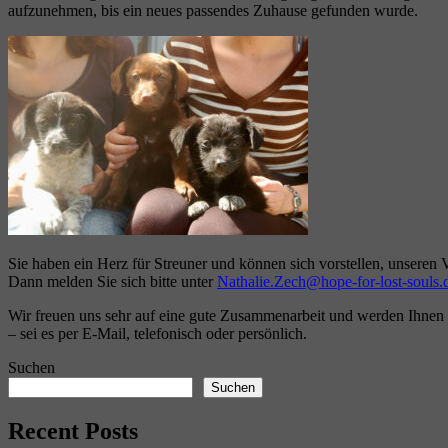
aufzunehmen, bis ein neues passendes Zuhause gefunden wurde.
Sie haben ein Herz für Streuner und können sich vorstellen, unseren Ve
Dann melden Sie sich bitte unter
Nathalie.Zech@hope-for-lost-souls.
Wir freuen uns sehr auf eine gute Zusammenarbeit und werden Ihnen von
– sei es per E-Mail, telefonisch oder persönlich.
Suchen
Suchen
Recent Posts