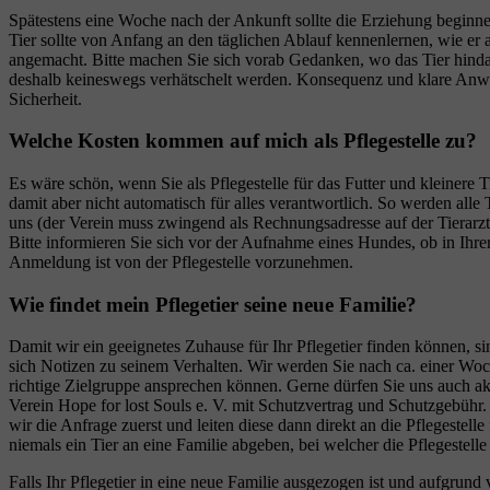
Spätestens eine Woche nach der Ankunft sollte die Erziehung beginnen.
Tier sollte von Anfang an den täglichen Ablauf kennenlernen, wie er
angemacht. Bitte machen Sie sich vorab Gedanken, wo das Tier hinda
deshalb keineswegs verhätschelt werden. Konsequenz und klare Anweis
Sicherheit.
Welche Kosten kommen auf mich als Pflegestelle zu?
Es wäre schön, wenn Sie als Pflegestelle für das Futter und kleiner
damit aber nicht automatisch für alles verantwortlich. So werden alle
uns (der Verein muss zwingend als Rechnungsadresse auf der Tiera
Bitte informieren Sie sich vor der Aufnahme eines Hundes, ob in Ih
Anmeldung ist von der Pflegestelle vorzunehmen.
Wie findet mein Pflegetier seine neue Familie?
Damit wir ein geeignetes Zuhause für Ihr Pflegetier finden können, s
sich Notizen zu seinem Verhalten. Wir werden Sie nach ca. einer Woch
richtige Zielgruppe ansprechen können. Gerne dürfen Sie uns auch aktiv
Verein Hope for lost Souls e. V. mit Schutzvertrag und Schutzgebühr. 
wir die Anfrage zuerst und leiten diese dann direkt an die Pflegeste
niemals ein Tier an eine Familie abgeben, bei welcher die Pflegestelle
Falls Ihr Pflegetier in eine neue Familie ausgezogen ist und aufgrund