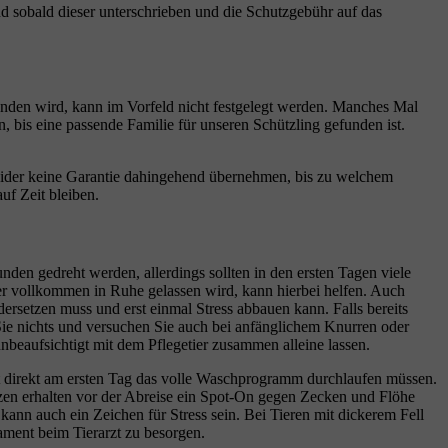
d sobald dieser unterschrieben und die Schutzgebühr auf das
efunden wird, kann im Vorfeld nicht festgelegt werden. Manches Mal
, bis eine passende Familie für unseren Schützling gefunden ist.
n leider keine Garantie dahingehend übernehmen, bis zu welchem
auf Zeit bleiben.
en gedreht werden, allerdings sollten in den ersten Tagen viele
ier vollkommen in Ruhe gelassen wird, kann hierbei helfen. Auch
ersetzen muss und erst einmal Stress abbauen kann. Falls bereits
Sie nichts und versuchen Sie auch bei anfänglichem Knurren oder
nbeaufsichtigt mit dem Pflegetier zusammen alleine lassen.
icht direkt am ersten Tag das volle Waschprogramm durchlaufen müssen.
tzen erhalten vor der Abreise ein Spot-On gegen Zecken und Flöhe
ann auch ein Zeichen für Stress sein. Bei Tieren mit dickerem Fell
kament beim Tierarzt zu besorgen.