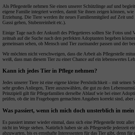
Als Pflegestelle nehmen Sie einen unserer Schützlinge auf und begle
eigene Familie integriert werden, damit Sie ihnen zeigen können, wi
Erziehung. Die Tiere werden ihr neues Familienmitglied auf Zeit und 
Gassi gehen, Stubenreinheit etc.).
Einige Tage nach der Ankunft des Pflegetieres sollten Sie Fotos und V
zeitnah auf die Suche nach den perfekten Adoptanten begeben können
gemeinsam sehen, ob Mensch und Tier zueinander passen und der be
Wir möchten nicht verschweigen, dass die Arbeit als Pflegestelle mit
weiß, dass man diesem Tier zu einer Chance auf ein lebenswertes Lebe
Kann ich jedes Tier in Pflege nehmen?
Jedes unserer Tiere ist eine eigene kleine Persönlichkeit – mit seine
sehr großes Anliegen, Tiere auszuwählen, die gut zu den Lebensumstä
Prinzipiell gilt für Pflegefamilien derselbe Ablauf wie bei einer Adop
prüfen, ob die im Fragebogen gemachten Angaben korrekt sind, aber 
Was passiert, wenn ich mich doch unsterblich in mein 
Es passiert immer wieder einmal, dass sich eine Pflegestelle trotz al
nicht im Wege stehen. Natürlich haben sie als Pflegestelle jederzeit e
abzuwarten, bis es ernsthafte Interessenten für das Tier gibt, denn für 