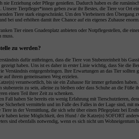
h nie Erziehung oder Pflege genießen. Dadurch haben es die rumänischen
n. Unsere Tierpfleger*innen geben zwar ihr Bestes, die Tiere vor Ort ei
uenden Tiere stark eingeschränkt. Um den Vierbeinern den Übergang zwis
land bei und erhöhen damit ihre Chance auf ein eigenes Zuhause enorm
kranken Tier einen Gnadenplatz anbieten oder Notpflegestellen, die ein
n muss.
stelle zu werden?
erständnis dafür mitbringen, dass die Tiere von Stubenreinheit bis Gas
gezeigt haben. Uns ist es daher in erster Linie wichtig, dass Sie die Be
ie Verständnis entgegenbringen. Ihre Erwartungen an das Tier sollten
Sie auf ihrem gemeinsamen Weg erzielen.
atze(n) verantwortlich, bis sie ein Zuhause für immer gefunden haben. B
stubenrein zu sein, alleine zu bleiben oder dass Schuhe an die Füße 
ieren einen Teil ihrer Zeit zu schenken.
en Fall haben Sie bereits ein wenig Erfahrung mit Tierschutztieren, d
 Sicherheit vermitteln und im Falle des Falles in der Lage sind, mi
Tiere in der Vermittlung, die sich sehr über einen Pflegeplatz bei Erst
 wir haben keine Möglichkeit, den Hund / die Katze(n) SOFORT anderw
ieters sind ebenfalls notwendig, wenn es sich nicht um Wohneigentum h