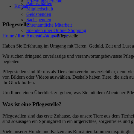
Erfahrungsberichte
Patenschaften
Kontakt
Mitgliedschaft
Geldspenden
Sachspenden
Pflegestelle
Ehrenamtliche Mitarbeit
Spenden über Online-Shopping
Amazon- Wunschliste
Home
/
Ihre Unterstützung
/
Pflegestelle
Haben Sie Erfahrung im Umgang mit Tieren, Geduld, Zeit und Lust a
Wir suchen dringend zuverlässige und verantwortungsbewusste Pfleg
begleiten.
Pflegestellen sind für uns als Tierschutzverein unverzichtbar, denn v
von Bildern oder Videos auswählen. Deshalb haben Tiere, die sich auf
ihr Glück hoffen.
Um Ihnen einen Überblick zu geben, was Sie mit dem Abenteuer Pfleg
Was ist eine Pflegestelle?
Pflegestellen sind das erste Zuhause, das unsere Tiere aus dem Tierh
sind sozusagen ein Sprungbrett in ein artgerechtes, sorgenfreies und
Viele unserer Hunde und Katzen aus Rumänien kommen ursprünglich v