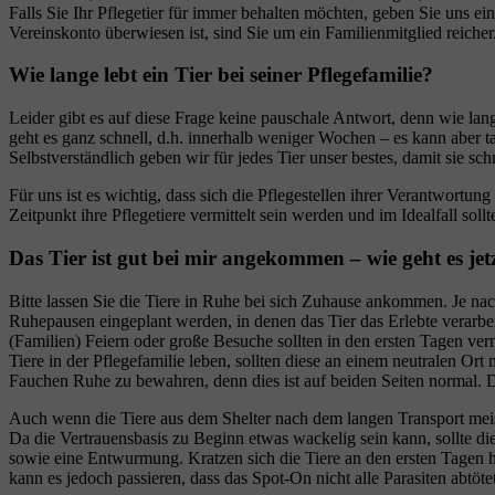
Falls Sie Ihr Pflegetier für immer behalten möchten, geben Sie uns 
Vereinskonto überwiesen ist, sind Sie um ein Familienmitglied reicher
Wie lange lebt ein Tier bei seiner Pflegefamilie?
Leider gibt es auf diese Frage keine pauschale Antwort, denn wie lang
geht es ganz schnell, d.h. innerhalb weniger Wochen – es kann aber ta
Selbstverständlich geben wir für jedes Tier unser bestes, damit sie s
Für uns ist es wichtig, dass sich die Pflegestellen ihrer Verantwortu
Zeitpunkt ihre Pflegetiere vermittelt sein werden und im Idealfall soll
Das Tier ist gut bei mir angekommen – wie geht es jet
Bitte lassen Sie die Tiere in Ruhe bei sich Zuhause ankommen. Je na
Ruhepausen eingeplant werden, in denen das Tier das Erlebte verarbe
(Familien) Feiern oder große Besuche sollten in den ersten Tagen ver
Tiere in der Pflegefamilie leben, sollten diese an einem neutralen 
Fauchen Ruhe zu bewahren, denn dies ist auf beiden Seiten normal. De
Auch wenn die Tiere aus dem Shelter nach dem langen Transport meist 
Da die Vertrauensbasis zu Beginn etwas wackelig sein kann, sollte d
sowie eine Entwurmung. Kratzen sich die Tiere an den ersten Tagen hä
kann es jedoch passieren, dass das Spot-On nicht alle Parasiten abtöt