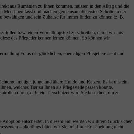
e direkt aus Rumänien zu Ihnen kommen, müssen in den Alltag und die
 zu Menschen fasst und machen gemeinsam die ersten Schritte in der
 zu bewältigen und sein Zuhause für immer finden zu können (z. B.
szufüllen bzw. einen Vermittlungstext zu schreiben, damit wir uns
diese das Pflegetier kennen lernen können. So können wir
ermittlung Fotos der glücklichen, ehemaligen Pflegetiere sieht und
hüchterne, mutige, junge und ältere Hunde und Katzen. Es ist uns ein
hnen, welches Tier zu Ihnen als Pflegestelle passen könnte.
ontrollen durch, d. h. ein Tierschützer wird Sie besuchen, um zu
ine Adoption entscheidet. In diesem Fall werden wir Ihrem Glück sicher
essenten – allerdings bitten wir Sie, mit Ihrer Entscheidung nicht
.