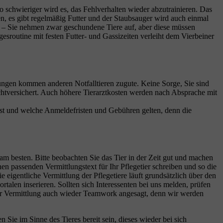
to schwieriger wird es, das Fehlverhalten wieder abzutrainieren. Das
n, es gibt regelmäßig Futter und der Staubsauger wird auch einmal
n – Sie nehmen zwar geschundene Tiere auf, aber diese müssen
routine mit festen Futter- und Gassizeiten verleiht dem Vierbeiner
rungen kommen anderen Notfalltieren zugute. Keine Sorge, Sie sind
flichtversichert. Auch höhere Tierarztkosten werden nach Absprache mit
ist und welche Anmeldefristen und Gebühren gelten, denn die
am besten. Bitte beobachten Sie das Tier in der Zeit gut und machen
en passenden Vermittlungstext für Ihr Pflegetier schreiben und so die
e eigentliche Vermittlung der Pflegetiere läuft grundsätzlich über den
rtalen inserieren. Sollten sich Interessenten bei uns melden, prüfen
ei der Vermittlung auch wieder Teamwork angesagt, denn wir werden
 Sie im Sinne des Tieres bereit sein, dieses wieder bei sich