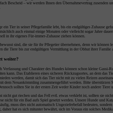
einfach Bescheid – wir werden Ihnen den Übernahmevertrag zusenden un
.
e ein Tier in seiner Pflegefamilie lebt, bis ein endgültiges Zuhause g
tsächlich auch einmal einige Monaten oder vielleicht sogar Jahre dauern
chnell in ihr eigenes Für-immer-Zuhause ziehen können.
ng bewusst sind, die sie für ihr Pflegetier übernehmen, denn wir könne
ten die Tiere bis zur endgültigen Vermittlung in der Obhut ihrer Familie 
zt weiter?
ch Verfassung und Charakter des Hundes können schon kleine Gassi-Rund
iten kann. Das Etablieren eines sicheren Rückzugsortes, an dem das T
mieden werden, damit sich das Tier nicht mit zu vielen Reizen auseinand
Ort mit dem Neuankömmling zusammengeführt werden. Bitte überstürzen 
nnoch sollten Sie in der ersten Zeit weder Kinder noch andere Tiere u
nicht gut riechen und das Fell evtl. etwas verklebt ist, sollten sie n
iese nicht für ein Bad aufs Spiel gesetzt werden. Unsere Hunde und Ka
ufig, muss dies nicht automatisch Ungezieferbefall bedeuten, sondern k
et, daher hat es sich mitunter bewährt, sich im Voraus ein solches Medi