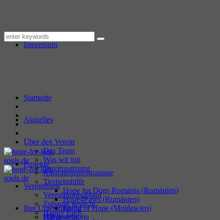
Datenschutzerklärung
Impressum
Startseite
Aktuelles
Über den Verein
Das Team
Was wir tun
Projekte
Vereinssatzung
Kastrationsprogramme
Tierheimhilfe
Vermittlung
Hope for Dogs Romania (Rumänien)
Vermittlungsablauf
Hope4Paws (Rumänien)
Zuhause gesucht
Ihre Unterstützung
Island of Hope (Moldawien)
Happy Ends
Hilfstransporte
Pflegestelle