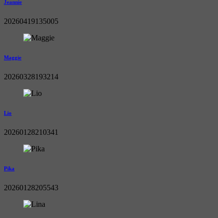
Jeannie
20260419135005
Maggie
20260328193214
Lio
20260128210341
Pika
20260128205543