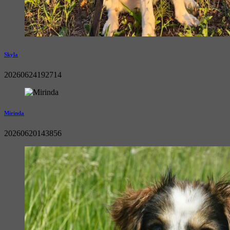
Skyla
20260624192714
Mirinda
20260620143856