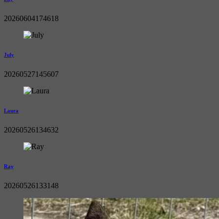
20260604174618
July
20260527145607
Laura
20260526134632
Ray
20260526133148