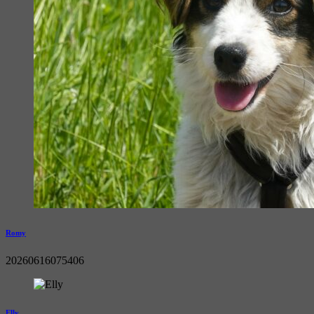
Romy
20260616075406
Elly