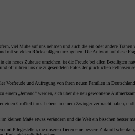
pfern, viel Mühe auf uns nehmen und auch die ein oder andere Tränen ve
n und mit so vielen Rückschlägen umzugehen. Die Antwort auf diese F
n ein neues Zuhause umziehen, ist die Freude bei allen Beteiligten na
nd oft rühren uns die zugesendeten Fotos der glücklichen Fellnasen seh
oller Vorfreude und Aufregung von ihren neuen Familien in Deutschla
zu einem „Jemand“ werden, sich über die neu gewonnene Aufmerksamke
er einen Großteil ihres Lebens in einem Zwinger verbracht haben, endl
st im kleinen Maße etwas verändern und die Welt ein bisschen besser 
 und Pflegestellen, die unseren Tieren eine bessere Zukunft schenken,
ppy Ends nicht möglich wären.