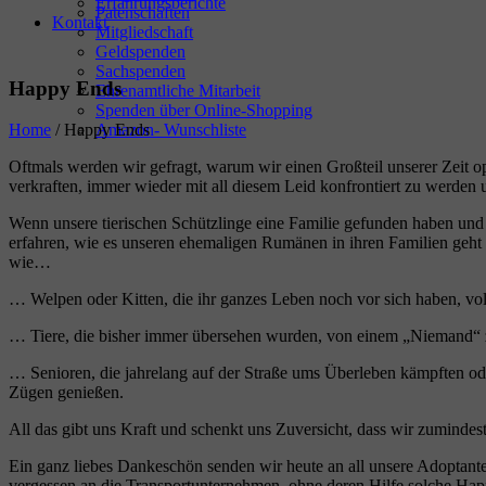
Erfahrungsberichte
Patenschaften
Kontakt
Mitgliedschaft
Geldspenden
Sachspenden
Happy Ends
Ehrenamtliche Mitarbeit
Spenden über Online-Shopping
Amazon- Wunschliste
Home
/
Happy Ends
Oftmals werden wir gefragt, warum wir einen Großteil unserer Zeit o
verkraften, immer wieder mit all diesem Leid konfrontiert zu werde
Wenn unsere tierischen Schützlinge eine Familie gefunden haben und i
erfahren, wie es unseren ehemaligen Rumänen in ihren Familien geht u
wie…
… Welpen oder Kitten, die ihr ganzes Leben noch vor sich haben, v
… Tiere, die bisher immer übersehen wurden, von einem „Niemand“ 
… Senioren, die jahrelang auf der Straße ums Überleben kämpften od
Zügen genießen.
All das gibt uns Kraft und schenkt uns Zuversicht, dass wir zuminde
Ein ganz liebes Dankeschön senden wir heute an all unsere Adoptanten
vergessen an die Transportunternehmen, ohne deren Hilfe solche Ha