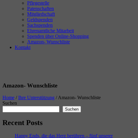
Pflegestelle
Patenschaften
Mitgliedschaft
Geldspenden
Sachspenden
Ehrenamtliche Mitarbeit
Spenden über Online-Shopping
Amazon- Wunschliste
Kontakt
Amazon- Wunschliste
Home
/
Ihre Unterstützung
/
Amazon- Wunschliste
Suchen
Suchen
Recent Posts
Happy Ends, die das Herz berühren – fünf unserer