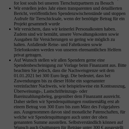
for lost souls bei unseren Tierschutzpartnern zu Besuch
Wir erstellen jedes Jahr einen transparenten und detaillierten
Bericht, veröffentlichen Spendenzwischenstände und stoppen
Aufrufe für Tierschicksale, wenn der benötigte Betrag für ein
Projekt gesammelt wurde
Wir versichern, dass wir keinerlei Personalkosten haben.
Zudem sind wir bemüht, unsere Verwaltungskosten sowie
Ausgaben für Versicherungen so gering wie möglich zu
halten. Anfallende Reise- und Fahrtkosten sowie
Telefonkosten werden von unseren ehrenamtlichen Helfern
privat getragen.
Auf Wunsch stellen wir allen Spendern gerne eine
Spendenbescheinigung zur Vorlage beim Finanzamt aus. Bitte
beachten Sie jedoch, dass die Nachweisgrenze seit dem
01.01.2021 bei 300 Euro liegt. Die bedeutet, dass bei
Zuwendungen bis zu dieser Höhe ein sogenannter
vereinfachter Nachweis, wie beispielsweise ein Kontoauszug,
Überweisungs-, Lastschrifteinzugs- oder
Bareinzahlungsbeleg, gegenüber dem Finanzamt ausreicht.
Daher stellen wir Spendenquittungen routinemäßig erst ab
einem Betrag von 300 Euro bis zum März des Folgejahres
aus. Ausgenommen davon sind monatliche Patenschaften, für
welche wir Spendenquittungen auch unter der oben
genannten Summe ausstellen. Selbstverständlich können auf
Wunsch auch Quittungen für Beträge unter 300 € ausgestellt