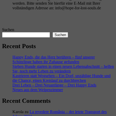
werden. Bitte senden Sie hierfür eine E-Mail mit Ihrer
vollständigen Adresse an: info@hope-for-lost-souls.de
Suchen
Suchen
Recent Posts
Happy Ends, die das Herz berühren – fünf unserer
Schützlinge haben ihr Zuhause gefunden
Sieben Hunde starten in einen neuen Lebensabschnitt – helfen
Sie, noch mehr Leben zu verändern
Kastrieren statt Wegsehen – Ein Dorf, unzählige Hunde und
die Chance, einen Kreislauf zu durchbrechen
Drei Leben – Drei Neuanfänge – Drei Happy Ends
Neues aus dem Welpenzimmer
Recent Comments
Karola
zu
La revedere România – der letzte Transport des