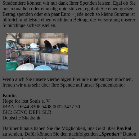
Straßentiere können wir nur dank Ihrer Spenden leisten. Egal ob Sie
uns monatlich oder einmalig unterstützen, egal ob Sie einen großen
Betrag spenden oder ein paar Euro – jede noch so kleine Summe ist
hilfreich und leistet einen wichtigen Beitrag, die Versorgung unserer
Schützlinge sicherzustellen.
Wenn auch Sie unsere vierbeinigen Freunde unterstützen möchten,
freuen wir uns sehr über Ihre Spende auf unser Spendenkonto:
Konto
:
Hope for lost Souls e. V.
IBAN: DE44 8306 5408 0005 2477 30
BIC: GENO DEF1 SLR
Deutsche Skatbank
Darüber hinaus haben Sie die Möglichkeit, uns Geld über
PayPal
zu senden. Dafür können Sie den nachfolgenden
„Spenden“
Button