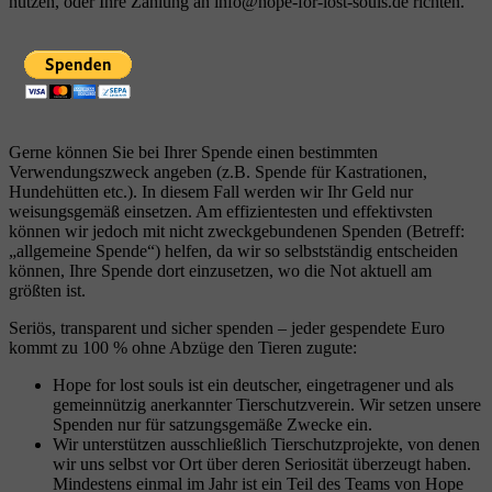
nutzen, oder Ihre Zahlung an info@hope-for-lost-souls.de richten.
Gerne können Sie bei Ihrer Spende einen bestimmten
Verwendungszweck angeben (z.B. Spende für Kastrationen,
Hundehütten etc.). In diesem Fall werden wir Ihr Geld nur
weisungsgemäß einsetzen. Am effizientesten und effektivsten
können wir jedoch mit nicht zweckgebundenen Spenden (Betreff:
„allgemeine Spende“) helfen, da wir so selbstständig entscheiden
können, Ihre Spende dort einzusetzen, wo die Not aktuell am
größten ist.
Seriös, transparent und sicher spenden – jeder gespendete Euro
kommt zu 100 % ohne Abzüge den Tieren zugute:
Hope for lost souls ist ein deutscher, eingetragener und als
gemeinnützig anerkannter Tierschutzverein. Wir setzen unsere
Spenden nur für satzungsgemäße Zwecke ein.
Wir unterstützen ausschließlich Tierschutzprojekte, von denen
wir uns selbst vor Ort über deren Seriosität überzeugt haben.
Mindestens einmal im Jahr ist ein Teil des Teams von Hope