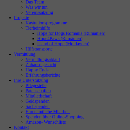
Das Team
Was wir tun
Vereinssatzung
Projekte
Kastrationsprogramme
Tierheimhilfe
Hope for Dogs Romania (Rumänien)
Hope4Paws (Rumänien)
Island of Hope (Moldawien)
Hilfstransporte
Vermittlung
Vermittlungsablauf
Zuhause gesucht
Happy Ends
Erfahrungsberichte
Ihre Unterstützung
Pflegestelle
Patenschaften
Mitgliedschaft
Geldspenden
Sachspenden
Ehrenamtliche Mitarbeit
Spenden über Online-Shopping
Amazon- Wunschliste
Kontakt