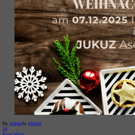
By
Admin
In
Aktuell
2
0
Read More