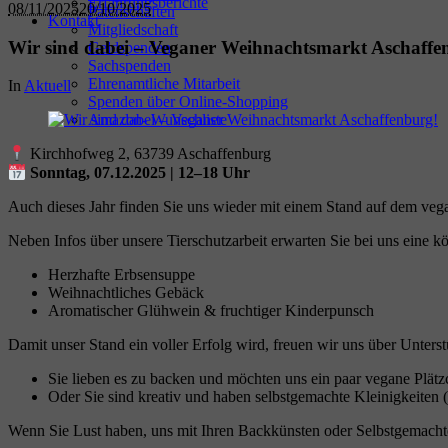
Erfahrungsberichte
08/11/2025
20/10/2025
Patenschaften
Kontakt
Mitgliedschaft
Wir sind dabei – Veganer Weihnachtsmarkt Aschaffe
Geldspenden
Sachspenden
Ehrenamtliche Mitarbeit
In
Aktuell
Spenden über Online-Shopping
Amazon- Wunschliste
Kirchhofweg 2, 63739 Aschaffenburg
Sonntag, 07.12.2025 | 12–18 Uhr
Auch dieses Jahr finden Sie uns wieder mit einem Stand auf dem ve
Neben Infos über unsere Tierschutzarbeit erwarten Sie bei uns eine kö
Herzhafte Erbsensuppe
Weihnachtliches Gebäck
Aromatischer Glühwein & fruchtiger Kinderpunsch
Damit unser Stand ein voller Erfolg wird, freuen wir uns über Unters
Sie lieben es zu backen und möchten uns ein paar vegane Plätz
Oder Sie sind kreativ und haben selbstgemachte Kleinigkeiten 
Wenn Sie Lust haben, uns mit Ihren Backkünsten oder Selbstgemachtem 