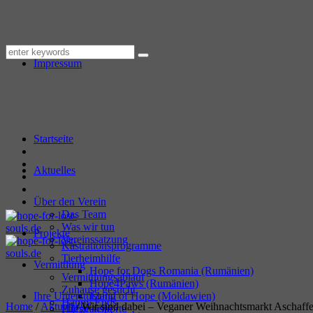
Datenschutzerklärung
Impressum
Startseite
Aktuelles
Über den Verein
Das Team
Was wir tun
Projekte
Vereinssatzung
Kastrationsprogramme
Tierheimhilfe
Vermittlung
Hope for Dogs Romania (Rumänien)
Vermittlungsablauf
Hope4Paws (Rumänien)
Zuhause gesucht
Ihre Unterstützung
Island of Hope (Moldawien)
Happy Ends
Home
/
Aktuell
/
Wir sind dabei – Veganer Weihnachtsmarkt Aschaff
Hilfstransporte
Pflegestelle