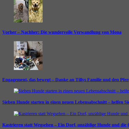
Vorher – Nachher: Die wundervolle Verwandlung von Mona
Engagement, das bewegt – Danke an Tillys Familie und den Pfe
Sieben Hunde starten in einen neuen Lebensabschnitt – helfen S
Kastrieren statt Wegsehen – Ein Dorf, unzählige Hunde und die