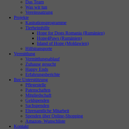
Das Team
Was wir tun
Vereinssatzung
Projekte
Kastrationsprogramme
Tierheimhilfe
Hope for Dogs Romania (Rumänien)
Hope4Paws (Rumänien)
Island of Hope (Moldawien)
Hilfstransporte
Vermittlung
Vermittlungsablauf
Zuhause gesucht
Happy Ends
Erfahrungsberichte
Ihre Unterstützung
Pflegestelle
Patenschaften
Mitgliedschaft
Geldspenden
Sachspenden
Ehrenamtliche Mitarbeit
Spenden über Online-Shopping
Amazon- Wunschliste
Kontakt