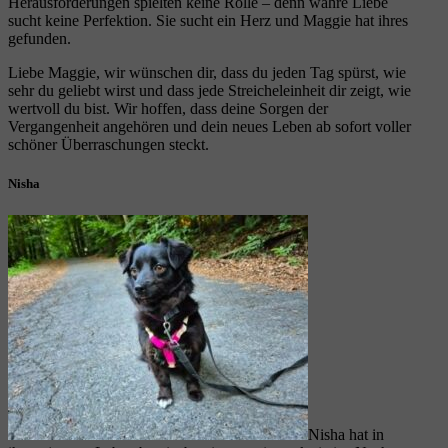
Herausforderungen spielten keine Rolle – denn wahre Liebe
sucht keine Perfektion. Sie sucht ein Herz und Maggie hat ihres
gefunden.
Liebe Maggie, wir wünschen dir, dass du jeden Tag spürst, wie
sehr du geliebt wirst und dass jede Streicheleinheit dir zeigt, wie
wertvoll du bist. Wir hoffen, dass deine Sorgen der
Vergangenheit angehören und dein neues Leben ab sofort voller
schöner Überraschungen steckt.
Nisha
Nisha hat in