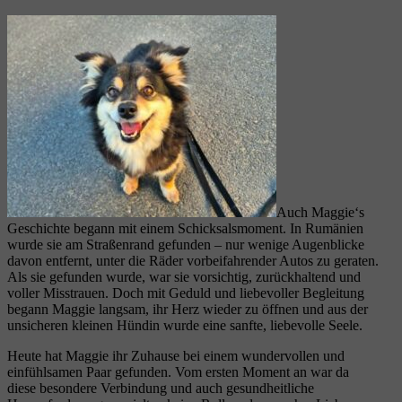
Auch Maggie‘s
Geschichte begann mit einem Schicksalsmoment. In Rumänien
wurde sie am Straßenrand gefunden – nur wenige Augenblicke
davon entfernt, unter die Räder vorbeifahrender Autos zu geraten.
Als sie gefunden wurde, war sie vorsichtig, zurückhaltend und
voller Misstrauen. Doch mit Geduld und liebevoller Begleitung
begann Maggie langsam, ihr Herz wieder zu öffnen und aus der
unsicheren kleinen Hündin wurde eine sanfte, liebevolle Seele.
Heute hat Maggie ihr Zuhause bei einem wundervollen und
einfühlsamen Paar gefunden. Vom ersten Moment an war da
diese besondere Verbindung und auch gesundheitliche