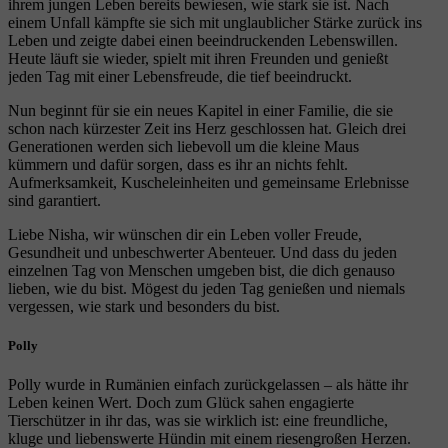
ihrem jungen Leben bereits bewiesen, wie stark sie ist. Nach
einem Unfall kämpfte sie sich mit unglaublicher Stärke zurück ins
Leben und zeigte dabei einen beeindruckenden Lebenswillen.
Heute läuft sie wieder, spielt mit ihren Freunden und genießt
jeden Tag mit einer Lebensfreude, die tief beeindruckt.
Nun beginnt für sie ein neues Kapitel in einer Familie, die sie
schon nach kürzester Zeit ins Herz geschlossen hat. Gleich drei
Generationen werden sich liebevoll um die kleine Maus
kümmern und dafür sorgen, dass es ihr an nichts fehlt.
Aufmerksamkeit, Kuscheleinheiten und gemeinsame Erlebnisse
sind garantiert.
Liebe Nisha, wir wünschen dir ein Leben voller Freude,
Gesundheit und unbeschwerter Abenteuer. Und dass du jeden
einzelnen Tag von Menschen umgeben bist, die dich genauso
lieben, wie du bist. Mögest du jeden Tag genießen und niemals
vergessen, wie stark und besonders du bist.
Polly
Polly wurde in Rumänien einfach zurückgelassen – als hätte ihr
Leben keinen Wert. Doch zum Glück sahen engagierte
Tierschützer in ihr das, was sie wirklich ist: eine freundliche,
kluge und liebenswerte Hündin mit einem riesengroßen Herzen.