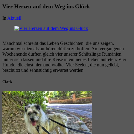
Vier Herzen auf dem Weg ins Glück
In
Aktuell
Manchmal schreibt das Leben Geschichten, die uns zeigen,
warum wir niemals aufhören dürfen zu hoffen. Am vergangenen
Wochenende durften gleich vier unserer Schützlinge Rumänien
hinter sich lassen und ihre Reise in ein neues Leben antreten. Vier
Hunde, die einst niemand wollte. Vier Seelen, die nun geliebt,
beschützt und sehnsüchtig erwartet werden.
Clark