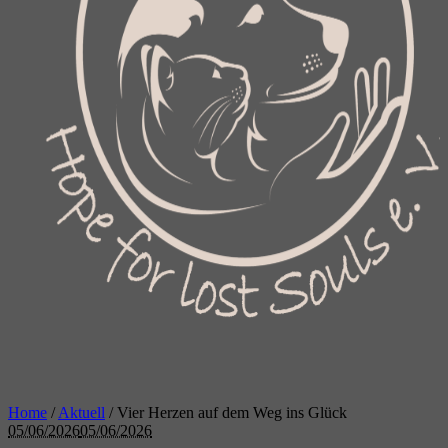
Home
/
Aktuell
/
Vier Herzen auf dem Weg ins Glück
05/06/2026
05/06/2026