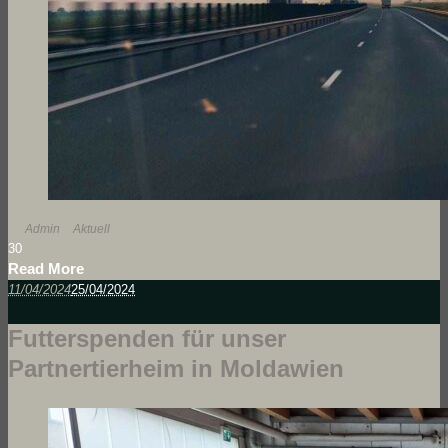
By
Admin
In
Aktuell
3
0
Read More
11/04/2024
25/04/2024
Futterspenden für unser
Partnertierheim in Moldawien