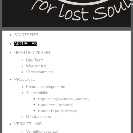
STARTSEITE
AKTUELLES
ÜBER DEN VEREIN
Das Team
Was wir tun
Vereinssatzung
PROJEKTE
Kastrationsprogramme
Tierheimhilfe
Hope for Dogs Romania (Rumänien)
Hope4Paws (Rumänien)
Island of Hope (Moldawien)
Hilfstransporte
VERMITTLUNG
Vermittlungsablauf