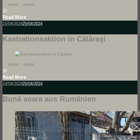
By
Admin
In
Aktuell
2
0
Read More
15/04/2024
25/04/2024
Kastrationsaktion in Călărași
By
Admin
In
Aktuell
3
0
Read More
14/04/2024
25/04/2024
Bună seara aus Rumänien