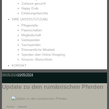
Zuhause gesucht
Happy Ends
Erfahrungsberichte
IHRE UNTERSTÜTZUNG
Pflegestelle
Patenschaften
Mitgliedschaft
Geldspenden
Sachspenden
Ehrenamtliche Mitarbeit
Spenden über Online-Shopping
Amazon- Wunschliste
KONTAKT
09/05/2024
10/05/2024
Update zu den rumänischen Pferden
By
Admin
In
Aktuell