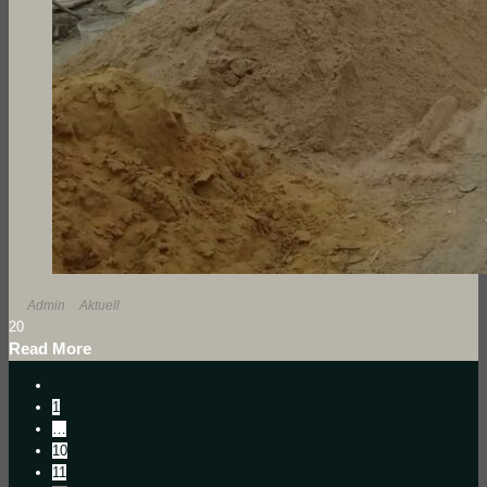
By
Admin
In
Aktuell
2
0
Read More
1
…
10
11