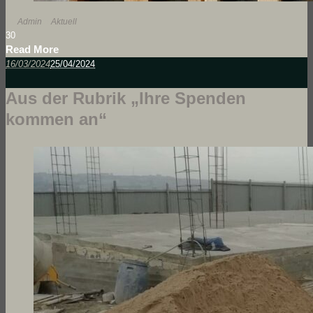
By
Admin
In
Aktuell
3
0
Read More
16/03/2024
25/04/2024
Aus der Rubrik „Ihre Spenden
kommen an“