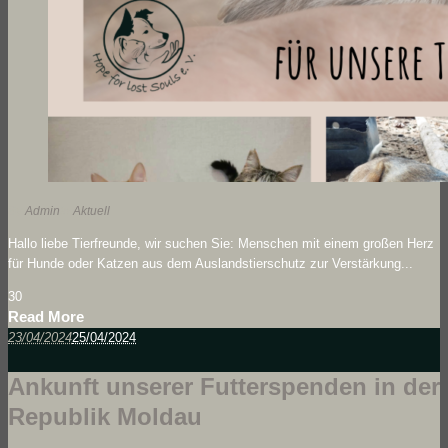
By
Admin
In
Aktuell
Hallo liebe Tierfreunde, wir suchen Sie: Menschen mit einem großen Herz
für Hunde oder Katzen aus dem Auslandstierschutz zur Verstärkung...
3
0
Read More
23/04/2024
25/04/2024
Ankunft unserer Futterspenden in der
Republik Moldau