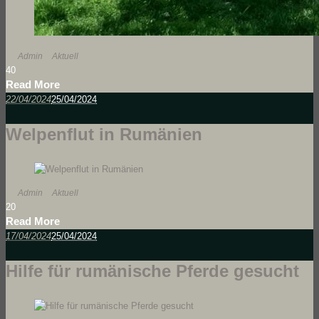
By
Admin
In
Aktuell
4
0
Read More
22/04/2024
25/04/2024
Welpenflut in Rumänien
By
Admin
In
Aktuell
2
0
Read More
17/04/2024
25/04/2024
Hilfe für rumänische Pferde gesucht