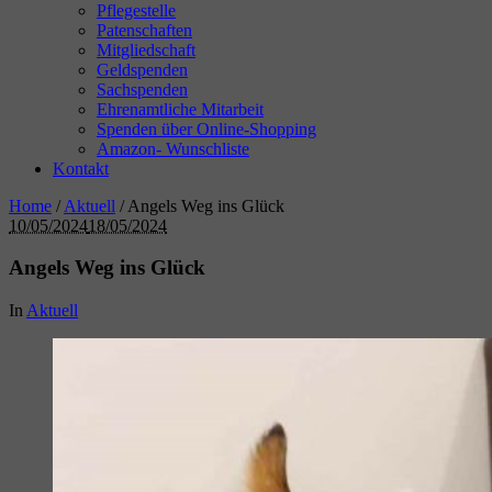
Pflegestelle
Patenschaften
Mitgliedschaft
Geldspenden
Sachspenden
Ehrenamtliche Mitarbeit
Spenden über Online-Shopping
Amazon- Wunschliste
Kontakt
Home
/
Aktuell
/
Angels Weg ins Glück
10/05/2024
18/05/2024
Angels Weg ins Glück
In
Aktuell