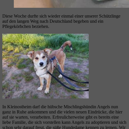
Diese Woche durfte sich wieder einmal einer unserer Schützlinge
auf den langen Weg nach Deutschland begeben und ein
Pflegekörbchen beziehen.
In Kleinostheim darf die hübsche Mischlingshündin Angels nun
ganz in Ruhe ankommen und die vielen neuen Eindrücke, die hier
auf sie warten, verarbeiten. Erfreulicherweise gibt es bereits eine
liebe Familie, die sich vorstellen kann Angels zu adoptieren und sich
schon sehr darauf freut, die süße Hundedame kennen zu lernen. Wir