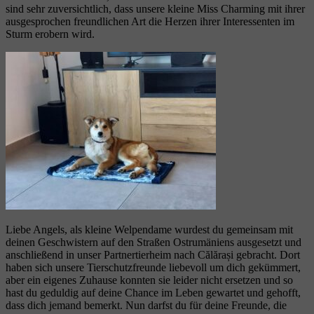
sind sehr zuversichtlich, dass unsere kleine Miss Charming mit ihrer
ausgesprochen freundlichen Art die Herzen ihrer Interessenten im
Sturm erobern wird.
Liebe Angels, als kleine Welpendame wurdest du gemeinsam mit
deinen Geschwistern auf den Straßen Ostrumäniens ausgesetzt und
anschließend in unser Partnertierheim nach Călărași gebracht. Dort
haben sich unsere Tierschutzfreunde liebevoll um dich gekümmert,
aber ein eigenes Zuhause konnten sie leider nicht ersetzen und so
hast du geduldig auf deine Chance im Leben gewartet und gehofft,
dass dich jemand bemerkt. Nun darfst du für deine Freunde, die