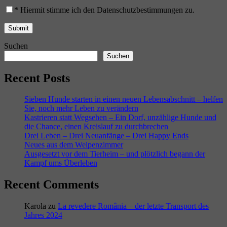
*
Hiermit stimme ich den Datenschutzbestimmungen zu.
Suchen
Suchen
Recent Posts
Sieben Hunde starten in einen neuen Lebensabschnitt – helfen
Sie, noch mehr Leben zu verändern
Kastrieren statt Wegsehen – Ein Dorf, unzählige Hunde und
die Chance, einen Kreislauf zu durchbrechen
Drei Leben – Drei Neuanfänge – Drei Happy Ends
Neues aus dem Welpenzimmer
Ausgesetzt vor dem Tierheim – und plötzlich begann der
Kampf ums Überleben
Recent Comments
Karola
zu
La revedere România – der letzte Transport des
Jahres 2024