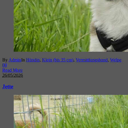
By
Admin
In
Hündin
,
Klein (bis 35 cm)
,
Vermittlungshund
,
Welpe
0
0
Read More
26/05/2026
Jette