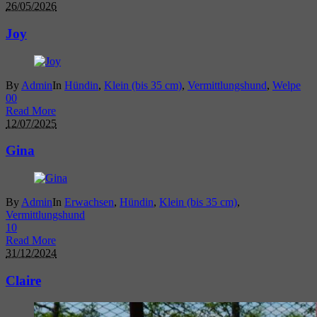
26/05/2026
Joy
By
Admin
In
Hündin
,
Klein (bis 35 cm)
,
Vermittlungshund
,
Welpe
0
0
Read More
12/07/2025
Gina
By
Admin
In
Erwachsen
,
Hündin
,
Klein (bis 35 cm)
,
Vermittlungshund
1
0
Read More
31/12/2024
Claire