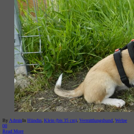
By
Admin
In
Hündin
,
Klein (bis 35 cm)
,
Vermittlungshund
,
Welpe
0
0
Read More