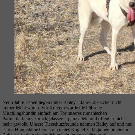
Neun Jahre Leben liegen hinter Bailey – Jahre, die sicher nicht
immer leicht waren. Vor Kurzem wurde die hübsche
Mischlingshündin einfach am Tor unseres rumänischen
Partnertierheims zurückgelassen – ganz allein und offenbar nicht
mehr gewollt. Unsere Tierschutzfreunde nahmen Bailey auf und nun
ist die Hundedame bereit, ein neues Kapitel zu beginnen: in einem
Zuhause, in dem sie endlich geliebt und geschätzt wird.