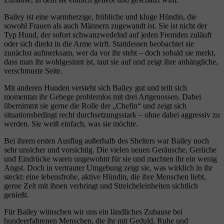
Bailey ist eine warmherzige, fröhliche und kluge Hündin, die
sowohl Frauen als auch Männern zugewandt ist. Sie ist nicht der
Typ Hund, der sofort schwanzwedelnd auf jeden Fremden zuläuft
oder sich direkt in die Arme wirft. Stattdessen beobachtet sie
zunächst aufmerksam, wer da vor ihr steht – doch sobald sie merkt,
dass man ihr wohlgesinnt ist, taut sie auf und zeigt ihre anhängliche,
verschmuste Seite.
Mit anderen Hunden versteht sich Bailey gut und teilt sich
momentan ihr Gehege problemlos mit drei Artgenossen. Dabei
übernimmt sie gerne die Rolle der „Chefin“ und zeigt sich
situationsbedingt recht durchsetzungsstark – ohne dabei aggressiv zu
werden. Sie weiß einfach, was sie möchte.
Bei ihrem ersten Ausflug außerhalb des Shelters war Bailey noch
sehr unsicher und vorsichtig. Die vielen neuen Geräusche, Gerüche
und Eindrücke waren ungewohnt für sie und machten ihr ein wenig
Angst. Doch in vertrauter Umgebung zeigt sie, was wirklich in ihr
steckt: eine lebensfrohe, aktive Hündin, die ihre Menschen liebt,
gerne Zeit mit ihnen verbringt und Streicheleinheiten sichtlich
genießt.
Für Bailey wünschen wir uns ein ländliches Zuhause bei
hundeerfahrenen Menschen, die ihr mit Geduld, Ruhe und