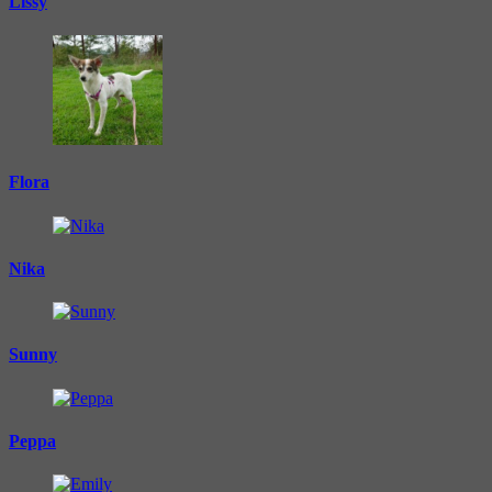
Lissy
Flora
Nika
Sunny
Peppa