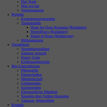
Das Team
Was wir tun
Vereinssatzung
Projekte
Kastrationsprogramme
Tierheimhilfe
Hope for Dogs Romania (Rumänien)
Hope4Paws (Rumänien)
Island of Hope (Moldawien)
Hilfstransporte
Vermittlung
Vermittlungsablauf
Zuhause gesucht
Happy Ends
Erfahrungsberichte
Ihre Unterstützung
Pflegestelle
Patenschaften
Mitgliedschaft
Geldspenden
Sachspenden
Ehrenamtliche Mitarbeit
Spenden über Online-Shopping
Amazon- Wunschliste
Kontakt