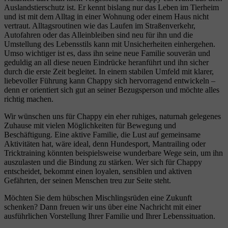
Auslandstierschutz ist. Er kennt bislang nur das Leben im Tierheim
und ist mit dem Alltag in einer Wohnung oder einem Haus nicht
vertraut. Alltagsroutinen wie das Laufen im Straßenverkehr,
Autofahren oder das Alleinbleiben sind neu für ihn und die
Umstellung des Lebensstils kann mit Unsicherheiten einhergehen.
Umso wichtiger ist es, dass ihn seine neue Familie souverän und
geduldig an all diese neuen Eindrücke heranführt und ihn sicher
durch die erste Zeit begleitet. In einem stabilen Umfeld mit klarer,
liebevoller Führung kann Chappy sich hervorragend entwickeln –
denn er orientiert sich gut an seiner Bezugsperson und möchte alles
richtig machen.
Wir wünschen uns für Chappy ein eher ruhiges, naturnah gelegenes
Zuhause mit vielen Möglichkeiten für Bewegung und
Beschäftigung. Eine aktive Familie, die Lust auf gemeinsame
Aktivitäten hat, wäre ideal, denn Hundesport, Mantrailing oder
Tricktraining könnten beispielsweise wunderbare Wege sein, um ihn
auszulasten und die Bindung zu stärken. Wer sich für Chappy
entscheidet, bekommt einen loyalen, sensiblen und aktiven
Gefährten, der seinen Menschen treu zur Seite steht.
Möchten Sie dem hübschen Mischlingsrüden eine Zukunft
schenken? Dann freuen wir uns über eine Nachricht mit einer
ausführlichen Vorstellung Ihrer Familie und Ihrer Lebenssituation.