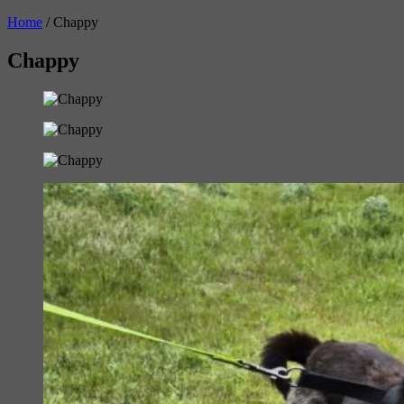
Home
/
Chappy
Chappy