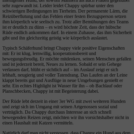
intelligenter Hund, der sowohl Männern als auch Frauen gegenüber
sehr zugewandt ist. Leider leidet Chappy spürbar unter den
schwierigen Bedingungen im Tierheim. Der permanente Lärm, die
Reizüberflutung und das Fehlen einer festen Bezugsperson setzen
ihm körperlich wie seelisch zu. Trotz aller Bemühungen des Teams
ist er deutlich zu dünn – es wird höchste Zeit, dass der hübsche
Rüde endlich ankommen darf. In einem Zuhause, das ihm Sicherheit
gibt und ihn gleichzeitig geistig wie körperlich auslastet.
Typisch Schäferhund bringt Chappy viele positive Eigenschaften
mit: Er ist klug, lernwillig, kooperationsbereit und
bewegungsfreudig. Er möchte mitdenken, seinen Menschen gefallen
und ist jederzeit bereit, Neues zu lernen. Sobald er sein Gehege
verlassen darf, blüht er sichtlich auf – im Auslauf zeigt er sich
lebhaft, neugierig und voller Tatendrang. Das Laufen an der Leine
klappt bereits gut und Ausflüge in neue Umgebungen genießt er
sehr. Ein echtes Highlight ist Wasser für ihn – ob Bachlauf oder
Planschbecken, Chappy ist mit Begeisterung dabei.
Der Rüde lebt derzeit in einer 3er WG mit zwei weiteren Hunden
und zeigt sich im Umgang mit seinen Artgenossen sozial und
verträglich. Da Chappy durchaus Interesse an sich schnell
bewegenden Reizen zeigt, möchten wir ihn vorsichtshalber nicht in
einen Haushalt mit Katzen vermitteln.
Natürlich darf man nicht vergessen, dass Chappy ein Hund aus dem