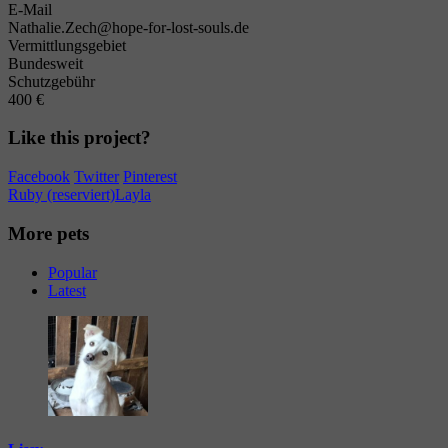
E-Mail
Nathalie.Zech@hope-for-lost-souls.de
Vermittlungsgebiet
Bundesweit
Schutzgebühr
400 €
Like this project?
Facebook
Twitter
Pinterest
Ruby (reserviert)
Layla
More pets
Popular
Latest