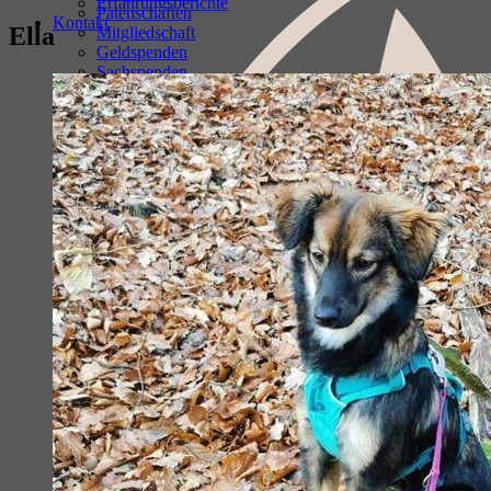
Erfahrungsberichte
Patenschaften
Kontakt
Ella
Mitgliedschaft
Geldspenden
Sachspenden
Ehrenamtliche Mitarbeit
Spenden über Online-Shopping
Amazon- Wunschliste