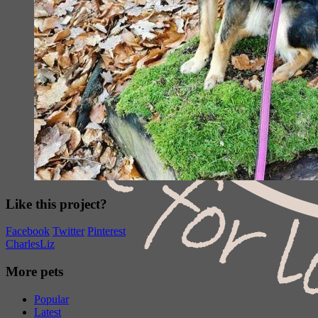
Like this project?
Facebook
Twitter
Pinterest
Charles
Liz
More pets
Popular
Latest