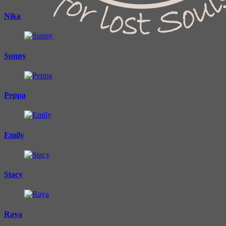
Nika
Sunny
Peppa
Emily
Stacy
Raya