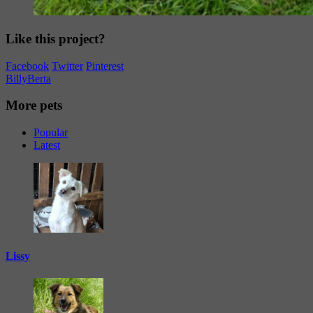
Like this project?
Facebook
Twitter
Pinterest
Billy
Berta
More pets
Popular
Latest
Lissy