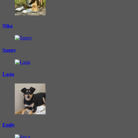
Nika
Sunny
Lasta
Emily