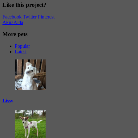
Like this project?
Facebook
Twitter
Pinterest
Akira
Aida
More pets
Popular
Latest
Lissy