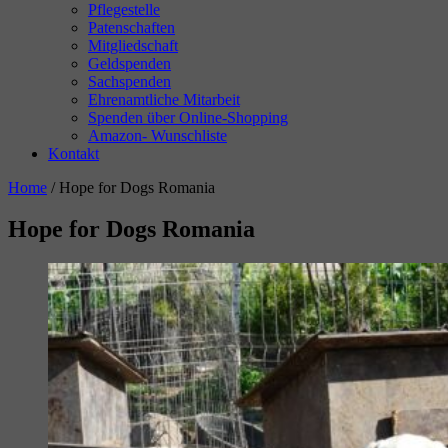
Pflegestelle
Patenschaften
Mitgliedschaft
Geldspenden
Sachspenden
Ehrenamtliche Mitarbeit
Spenden über Online-Shopping
Amazon- Wunschliste
Kontakt
Home
/
Hope for Dogs Romania
Hope for Dogs Romania