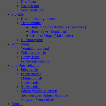
Das Team
Was wir tun
Vereinssatzung
Projekte
Kastrationsprogramme
Tierheimhilfe
Hope for Dogs Romania (Rumänien)
Hope4Paws (Rumänien)
Island of Hope (Moldawien)
Hilfstransporte
Vermittlung
Vermittlungsablauf
Zuhause gesucht
Happy Ends
Erfahrungsberichte
Ihre Unterstützung
Pflegestelle
Patenschaften
Mitgliedschaft
Geldspenden
Sachspenden
Ehrenamtliche Mitarbeit
Spenden über Online-Shopping
Amazon- Wunschliste
Kontakt