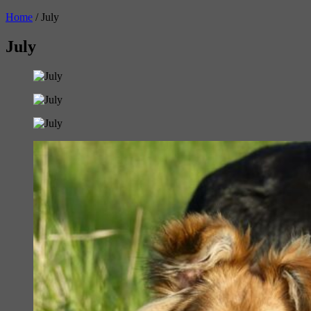
Home
/
July
July