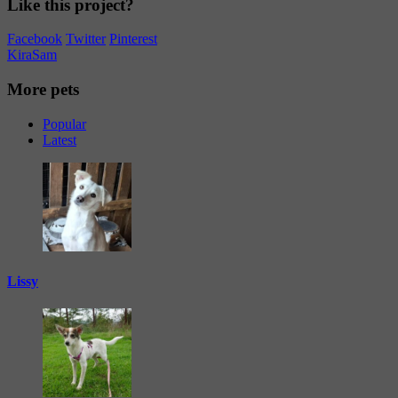
Like this project?
Facebook
Twitter
Pinterest
Kira
Sam
More pets
Popular
Latest
Lissy