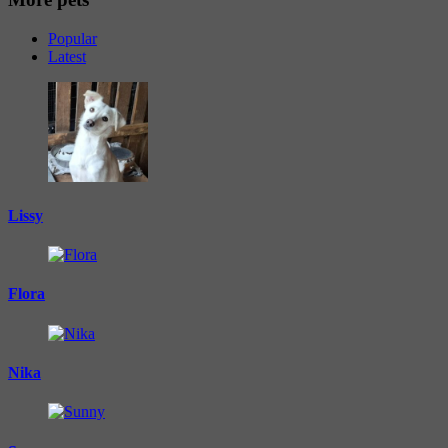
Popular
Latest
Lissy
Flora
Nika