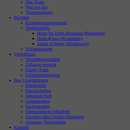
Das Team
Was wir tun
Vereinssatzung
Projekte
Kastrationsprogramme
Tierheimhilfe
Hope for Dogs Romania (Rumänien)
Hope4Paws (Rumänien)
Island of Hope (Moldawien)
Hilfstransporte
Vermittlung
Vermittlungsablauf
Zuhause gesucht
Happy Ends
Erfahrungsberichte
Ihre Unterstützung
Pflegestelle
Patenschaften
Mitgliedschaft
Geldspenden
Sachspenden
Ehrenamtliche Mitarbeit
Spenden über Online-Shopping
Amazon- Wunschliste
Kontakt