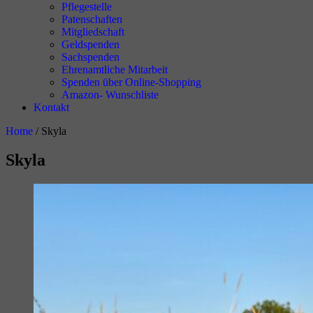
Pflegestelle
Patenschaften
Mitgliedschaft
Geldspenden
Sachspenden
Ehrenamtliche Mitarbeit
Spenden über Online-Shopping
Amazon- Wunschliste
Kontakt
Home
/
Skyla
Skyla