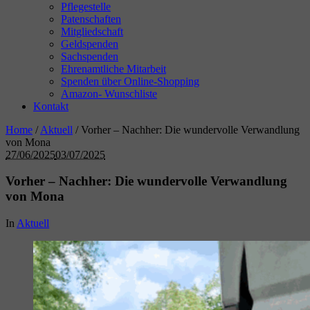
Pflegestelle
Patenschaften
Mitgliedschaft
Geldspenden
Sachspenden
Ehrenamtliche Mitarbeit
Spenden über Online-Shopping
Amazon- Wunschliste
Kontakt
Home
/
Aktuell
/
Vorher – Nachher: Die wundervolle Verwandlung
von Mona
27/06/2025
03/07/2025
Vorher – Nachher: Die wundervolle Verwandlung
von Mona
In
Aktuell