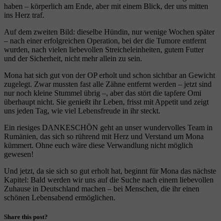
haben – körperlich am Ende, aber mit einem Blick, der uns mitten
ins Herz traf.
Auf dem zweiten Bild: dieselbe Hündin, nur wenige Wochen später
– nach einer erfolgreichen Operation, bei der die Tumore entfernt
wurden, nach vielen liebevollen Streicheleinheiten, gutem Futter
und der Sicherheit, nicht mehr allein zu sein.
Mona hat sich gut von der OP erholt und schon sichtbar an Gewicht
zugelegt. Zwar mussten fast alle Zähne entfernt werden – jetzt sind
nur noch kleine Stummel übrig –, aber das stört die tapfere Omi
überhaupt nicht. Sie genießt ihr Leben, frisst mit Appetit und zeigt
uns jeden Tag, wie viel Lebensfreude in ihr steckt.
Ein riesiges DANKESCHÖN geht an unser wundervolles Team in
Rumänien, das sich so rührend mit Herz und Verstand um Mona
kümmert. Ohne euch wäre diese Verwandlung nicht möglich
gewesen!
Und jetzt, da sie sich so gut erholt hat, beginnt für Mona das nächste
Kapitel: Bald werden wir uns auf die Suche nach einem liebevollen
Zuhause in Deutschland machen – bei Menschen, die ihr einen
schönen Lebensabend ermöglichen.
Share this post?