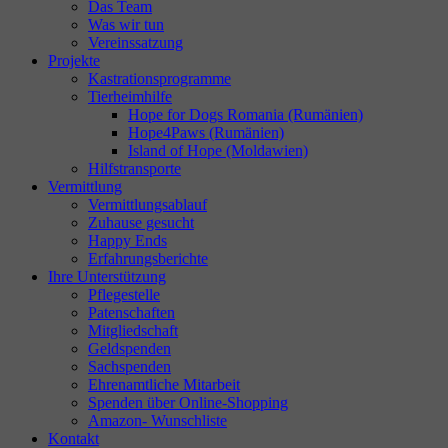
Das Team
Was wir tun
Vereinssatzung
Projekte
Kastrationsprogramme
Tierheimhilfe
Hope for Dogs Romania (Rumänien)
Hope4Paws (Rumänien)
Island of Hope (Moldawien)
Hilfstransporte
Vermittlung
Vermittlungsablauf
Zuhause gesucht
Happy Ends
Erfahrungsberichte
Ihre Unterstützung
Pflegestelle
Patenschaften
Mitgliedschaft
Geldspenden
Sachspenden
Ehrenamtliche Mitarbeit
Spenden über Online-Shopping
Amazon- Wunschliste
Kontakt