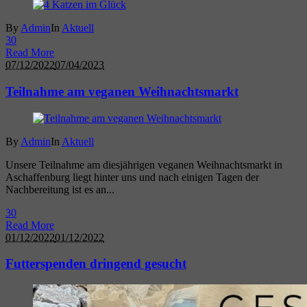
By
Admin
In
Aktuell
3
0
Read More
07/12/2022
07/04/2023
Teilnahme am veganen Weihnachtsmarkt
By
Admin
In
Aktuell
Unsere Teilnahme am diesjährigen veganen Weihnachtsmarkt in
Aschaffenburg liegt hinter uns und nach einigen Tagen der
Nachbereitung ist es an...
3
0
Read More
01/12/2022
01/12/2022
Futterspenden dringend gesucht