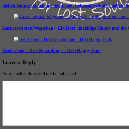
Sieben Hunde starten in einen neuen Lebensabschnitt – helfen S
Kastrieren statt Wegsehen – Ein Dorf, unzählige Hunde und die
Drei Leben – Drei Neuanfänge – Drei Happy Ends
Leave a Reply
Your email address will not be published.