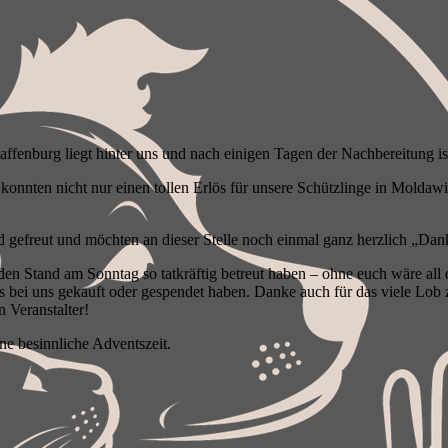
fenburg liegt hinter uns und nach einigen Tagen der Nachbereitung ist
konnten nicht nur einen tollen Erlös für unsere Schützlinge in Moldaw
 gefreut und möchten an dieser Stelle noch einmal ganz herzlich „Dan
en Stand am Sonntag so tatkräftig betreut haben – ohne euch wäre all
s bei uns gekauft oder gespendet haben. Danke auch für das viele Lob 
 Veranstalter!
ne besinnliche Adventszeit.