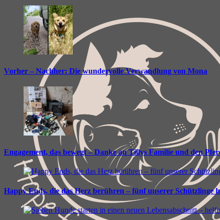
Vorher – Nachher: Die wundervolle Verwandlung von Mona
Engagement, das bewegt – Danke an Tillys Familie und den Pfe
Happy Ends, die das Herz berühren – fünf unserer Schützlinge 