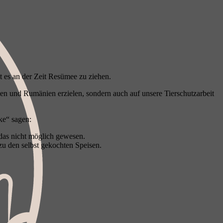
 es an der Zeit Resümee zu ziehen.
ien und Rumänien erzielen, sondern auch auf unsere Tierschutzarbeit
ke“ sagen:
 das nicht möglich gewesen.
zu den selbst gekochten Speisen.