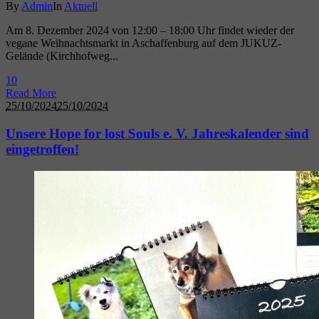
By
Admin
In
Aktuell
Am 8. Dezember 2024 von 12:00 – 18:00 Uhr findet wieder der
vegane Weihnachtsmarkt in Aschaffenburg auf dem JUKUZ-
Gelände (Kirchhofweg...
1
0
Read More
25/10/2024
25/10/2024
Unsere Hope for lost Souls e. V. Jahreskalender sind
eingetroffen!