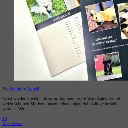
By
Admin
In
Aktuell
Es ist wieder soweit – ab sofort können unsere Wandkalender mit
vielen schönen Motiven unserer ehemaligen Schützlinge bestellt
werden. Wir...
1
0
Read More