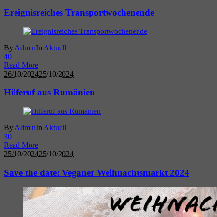
Ereignisreiches Transportwochenende
By
Admin
In
Aktuell
4
0
Read More
26/10/2024
25/10/2024
Hilferuf aus Rumänien
By
Admin
In
Aktuell
3
0
Read More
25/10/2024
25/10/2024
Save the date: Veganer Weihnachtsmarkt 2024