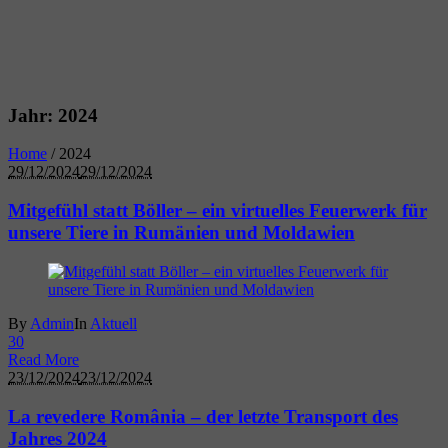
Jahr:
2024
Home
/
2024
29/12/2024
29/12/2024
Mitgefühl statt Böller – ein virtuelles Feuerwerk für
unsere Tiere in Rumänien und Moldawien
By
Admin
In
Aktuell
3
0
Read More
23/12/2024
23/12/2024
La revedere România – der letzte Transport des
Jahres 2024