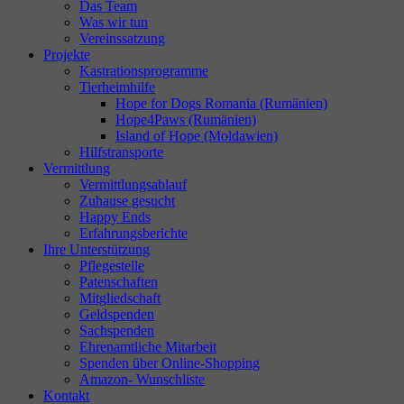
Das Team
Was wir tun
Vereinssatzung
Projekte
Kastrationsprogramme
Tierheimhilfe
Hope for Dogs Romania (Rumänien)
Hope4Paws (Rumänien)
Island of Hope (Moldawien)
Hilfstransporte
Vermittlung
Vermittlungsablauf
Zuhause gesucht
Happy Ends
Erfahrungsberichte
Ihre Unterstützung
Pflegestelle
Patenschaften
Mitgliedschaft
Geldspenden
Sachspenden
Ehrenamtliche Mitarbeit
Spenden über Online-Shopping
Amazon- Wunschliste
Kontakt