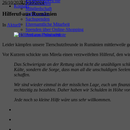
Erfahrungsberichte
26/10/2024
25/10/2024
Patenschaften
Kontakt
Mitgliedschaft
Hilferuf aus Rumänien
Geldspenden
Sachspenden
Ehrenamtliche Mitarbeit
In
Aktuell
Spenden über Online-Shopping
Amazon- Wunschliste
Leider kämpfen unsere Tierschutzfreunde in Rumänien mittlerweile ge
Vor Kurzem schickte uns Mirela einen verzweifelten Hilferuf, den wir
Das Schwierigste an der Rettung sind nicht die unzähligen schl
Kälte, sondern die Sorge, dass man all die unschuldigen Seele
schaffen.
Wir sind wieder einmal in der misslichen Lage, euch um finanz
rechtzeitig zu bezahlen. Daher haben wir Schulden in Höhe vo
Jede noch so kleine Hilfe wäre uns sehr willkommen.