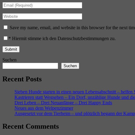
Save my name, email, and website in this browser for the next ti
*
Hiermit stimme ich den Datenschutzbestimmungen zu.
Suchen
Suchen
Recent Posts
Sieben Hunde starten in einen neuen Lebensabschnitt – helfen
Kastrieren statt Wegsehen – Ein Dorf, unzählige Hunde und di
Drei Leben – Drei Neuanfänge – Drei Happy Ends
Neues aus dem Welpenzimmer
Ausgesetzt vor dem Tierheim – und plötzlich begann der Kam
Recent Comments