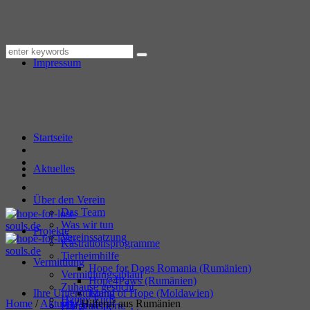
Datenschutzerklärung
Impressum
Startseite
Aktuelles
Über den Verein
Das Team
Was wir tun
Projekte
Vereinssatzung
Kastrationsprogramme
Tierheimhilfe
Vermittlung
Hope for Dogs Romania (Rumänien)
Vermittlungsablauf
Hope4Paws (Rumänien)
Zuhause gesucht
Ihre Unterstützung
Island of Hope (Moldawien)
Happy Ends
Home
/
Aktuell
/
Hilferuf aus Rumänien
Hilfstransporte
Pflegestelle