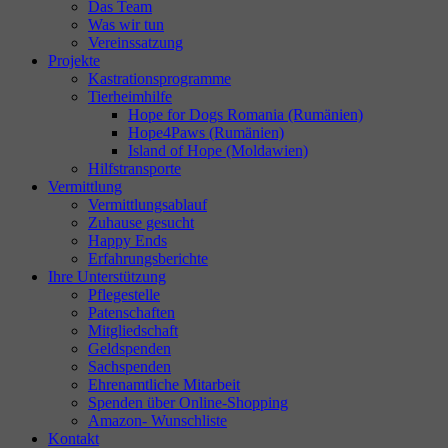
Das Team
Was wir tun
Vereinssatzung
Projekte
Kastrationsprogramme
Tierheimhilfe
Hope for Dogs Romania (Rumänien)
Hope4Paws (Rumänien)
Island of Hope (Moldawien)
Hilfstransporte
Vermittlung
Vermittlungsablauf
Zuhause gesucht
Happy Ends
Erfahrungsberichte
Ihre Unterstützung
Pflegestelle
Patenschaften
Mitgliedschaft
Geldspenden
Sachspenden
Ehrenamtliche Mitarbeit
Spenden über Online-Shopping
Amazon- Wunschliste
Kontakt