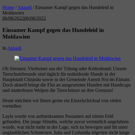
Home
/
Aktuell
/
Einsamer Kampf gegen das Hundeleid in
Moldawien
06/08/2022
06/08/2022
Einsamer Kampf gegen das Hundeleid in
Moldawien
In
Aktuell
Ob Streuner, Vierbeiner aus der Tötung oder Kettenhund: Unsere
Tierschutzfreunde sind täglich für notleidende Hunde in der
Hauptstadt Chișinău sowie in der Gemeinde Anenii Noi im Einsatz.
Doch aktuell bringt die Flut an ausgesetzten Hunden mit Handicaps
und mutterlosen Welpen die Tierschützer an ihre Grenzen!
Heute möchten wir Ihnen gerne ein Einzelschicksal von vielen
vorstellen:
Layla wurde von aufmerksamen Passanten auf einem Feld
gefunden. Die junge Hündin, welche zuvor vermutlich angefahren
wurde, war nicht mehr in der Lage, sich zu bewegen und litt unter
unglaublichen Schmerzen.
Iulia und Lydumila zögerten nicht lange