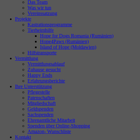
Das Team
Was wir tun
Vereinssatzung
Projekte
Kastrationsprogramme
Tierheimhilfe
Hope for Dogs Romania (Rumänien)
Hope4Paws (Rumänien)
Island of Hope (Moldawien)
Hilfstransporte
Vermittlung
Vermittlungsablauf
Zuhause gesucht
Happy Ends
Erfahrungsberichte
Ihre Unterstützung
Pflegestelle
Patenschaften
Mitgliedschaft
Geldspenden
Sachspenden
Ehrenamtliche Mitarbeit
Spenden über Online-Shopping
Amazon- Wunschliste
Kontakt