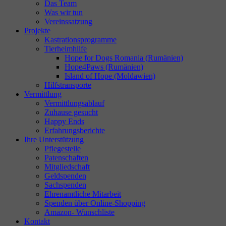
Das Team
Was wir tun
Vereinssatzung
Projekte
Kastrationsprogramme
Tierheimhilfe
Hope for Dogs Romania (Rumänien)
Hope4Paws (Rumänien)
Island of Hope (Moldawien)
Hilfstransporte
Vermittlung
Vermittlungsablauf
Zuhause gesucht
Happy Ends
Erfahrungsberichte
Ihre Unterstützung
Pflegestelle
Patenschaften
Mitgliedschaft
Geldspenden
Sachspenden
Ehrenamtliche Mitarbeit
Spenden über Online-Shopping
Amazon- Wunschliste
Kontakt