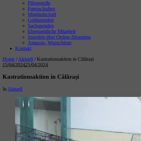
Pflegestelle
Patenschaften
Mitgliedschaft
Geldspenden
Sachspenden
Ehrenamtliche Mitarbeit
Spenden über Online-Shopping
Amazon- Wunschliste
Kontakt
Home
/
Aktuell
/
Kastrationsaktion in Călărași
15/04/2024
25/04/2024
Kastrationsaktion in Călărași
In
Aktuell