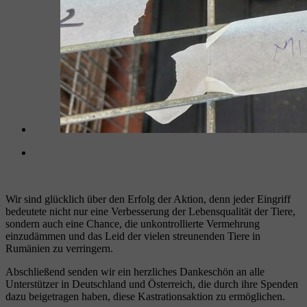
Wir sind glücklich über den Erfolg der Aktion, denn jeder Eingriff
bedeutete nicht nur eine Verbesserung der Lebensqualität der Tiere,
sondern auch eine Chance, die unkontrollierte Vermehrung
einzudämmen und das Leid der vielen streunenden Tiere in
Rumänien zu verringern.
Abschließend senden wir ein herzliches Dankeschön an alle
Unterstützer in Deutschland und Österreich, die durch ihre Spenden
dazu beigetragen haben, diese Kastrationsaktion zu ermöglichen.