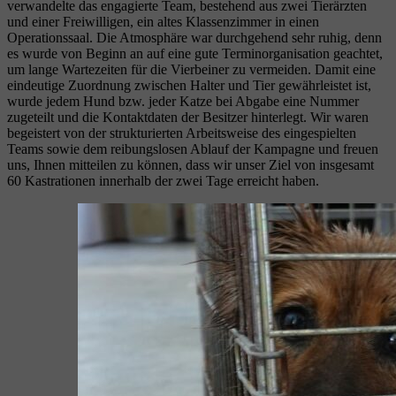
verwandelte das engagierte Team, bestehend aus zwei Tierärzten
und einer Freiwilligen, ein altes Klassenzimmer in einen
Operationssaal. Die Atmosphäre war durchgehend sehr ruhig, denn
es wurde von Beginn an auf eine gute Terminorganisation geachtet,
um lange Wartezeiten für die Vierbeiner zu vermeiden. Damit eine
eindeutige Zuordnung zwischen Halter und Tier gewährleistet ist,
wurde jedem Hund bzw. jeder Katze bei Abgabe eine Nummer
zugeteilt und die Kontaktdaten der Besitzer hinterlegt. Wir waren
begeistert von der strukturierten Arbeitsweise des eingespielten
Teams sowie dem reibungslosen Ablauf der Kampagne und freuen
uns, Ihnen mitteilen zu können, dass wir unser Ziel von insgesamt
60 Kastrationen innerhalb der zwei Tage erreicht haben.