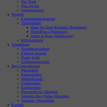
Das Team
Was wir tun
Vereinssatzung
Projekte
Kastrationsprogramme
Tierheimhilfe
Hope for Dogs Romania (Rumänien)
Hope4Paws (Rumänien)
Island of Hope (Moldawien)
Hilfstransporte
Vermittlung
Vermittlungsablauf
Zuhause gesucht
Happy Ends
Erfahrungsberichte
Ihre Unterstützung
Pflegestelle
Patenschaften
Mitgliedschaft
Geldspenden
Sachspenden
Ehrenamtliche Mitarbeit
Spenden über Online-Shopping
Amazon- Wunschliste
Kontakt