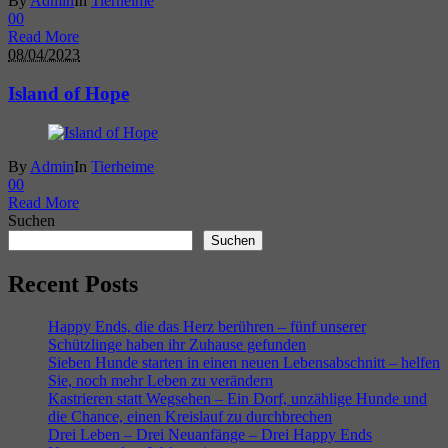
By
Admin
In
Tierheime
0
0
Read More
08/04/2023
Island of Hope
By
Admin
In
Tierheime
0
0
Read More
Suchen
Suchen
Recent Posts
Happy Ends, die das Herz berühren – fünf unserer
Schützlinge haben ihr Zuhause gefunden
Sieben Hunde starten in einen neuen Lebensabschnitt – helfen
Sie, noch mehr Leben zu verändern
Kastrieren statt Wegsehen – Ein Dorf, unzählige Hunde und
die Chance, einen Kreislauf zu durchbrechen
Drei Leben – Drei Neuanfänge – Drei Happy Ends