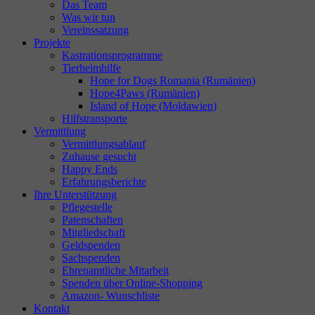
Das Team
Was wir tun
Vereinssatzung
Projekte
Kastrationsprogramme
Tierheimhilfe
Hope for Dogs Romania (Rumänien)
Hope4Paws (Rumänien)
Island of Hope (Moldawien)
Hilfstransporte
Vermittlung
Vermittlungsablauf
Zuhause gesucht
Happy Ends
Erfahrungsberichte
Ihre Unterstützung
Pflegestelle
Patenschaften
Mitgliedschaft
Geldspenden
Sachspenden
Ehrenamtliche Mitarbeit
Spenden über Online-Shopping
Amazon- Wunschliste
Kontakt