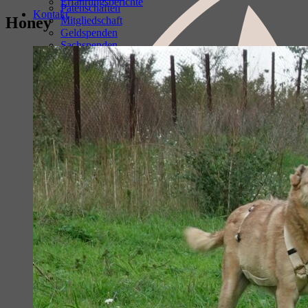
Erfahrungsberichte
Patenschaften
Kontakt
Honey
Mitgliedschaft
Geldspenden
Sachspenden
Ehrenamtliche Mitarbeit
Spenden über Online-Shopping
Amazon- Wunschliste