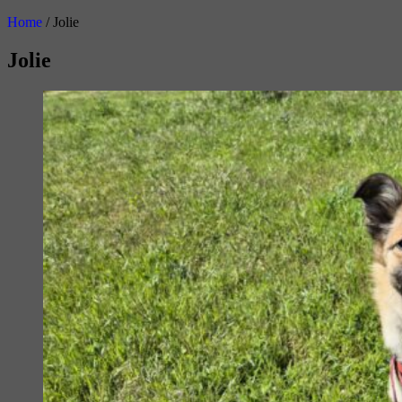
Home
/
Jolie
Jolie