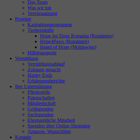
Das Team
Was wir tun
Vereinssatzung
Projekte
Kastrationsprogramme
Tierheimhilfe
Hope for Dogs Romania (Rumänien)
Hope4Paws (Rumänien)
Island of Hope (Moldawien)
Hilfstransporte
Vermittlung
Vermittlungsablauf
Zuhause gesucht
Happy Ends
Erfahrungsberichte
Ihre Unterstützung
Pflegestelle
Patenschaften
Mitgliedschaft
Geldspenden
Sachspenden
Ehrenamtliche Mitarbeit
Spenden über Online-Shopping
Amazon- Wunschliste
Kontakt