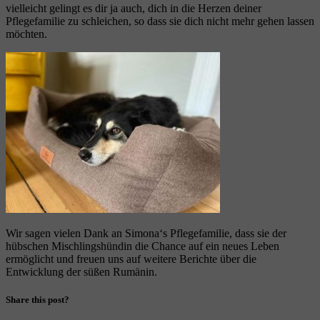
vielleicht gelingt es dir ja auch, dich in die Herzen deiner
Pflegefamilie zu schleichen, so dass sie dich nicht mehr gehen lassen
möchten.
Wir sagen vielen Dank an Simona‘s Pflegefamilie, dass sie der
hübschen Mischlingshündin die Chance auf ein neues Leben
ermöglicht und freuen uns auf weitere Berichte über die
Entwicklung der süßen Rumänin.
Share this post?