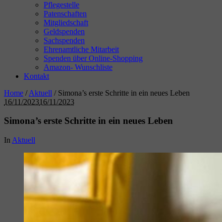
Pflegestelle
Patenschaften
Mitgliedschaft
Geldspenden
Sachspenden
Ehrenamtliche Mitarbeit
Spenden über Online-Shopping
Amazon- Wunschliste
Kontakt
Home
/
Aktuell
/
Simona’s erste Schritte in ein neues Leben
16/11/2023
16/11/2023
Simona’s erste Schritte in ein neues Leben
In
Aktuell