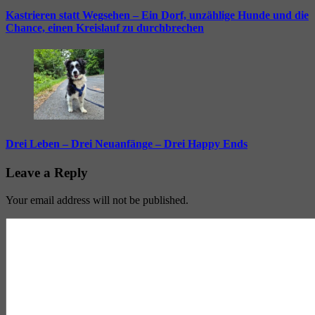
Kastrieren statt Wegsehen – Ein Dorf, unzählige Hunde und die
Chance, einen Kreislauf zu durchbrechen
Drei Leben – Drei Neuanfänge – Drei Happy Ends
Leave a Reply
Your email address will not be published.