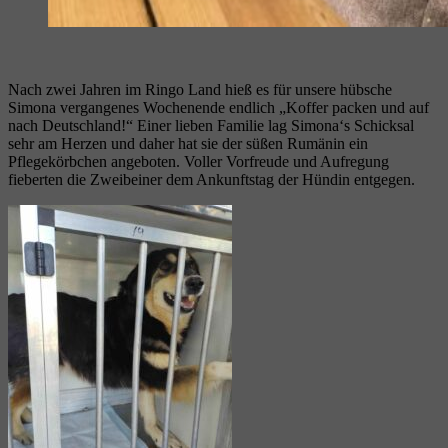
Nach zwei Jahren im Ringo Land hieß es für unsere hübsche
Simona vergangenes Wochenende endlich „Koffer packen und auf
nach Deutschland!“ Einer lieben Familie lag Simona‘s Schicksal
sehr am Herzen und daher hat sie der süßen Rumänin ein
Pflegekörbchen angeboten. Voller Vorfreude und Aufregung
fieberten die Zweibeiner dem Ankunftstag der Hündin entgegen.