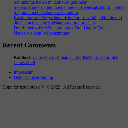
Schützlinge haben ihr Zuhause gefunden
Sieben Hunde starten in einen neuen Lebensabschnitt – helfen
Sie, noch mehr Leben zu verändern
Kastrieren statt Wegsehen – Ein Dorf, unzählige Hunde und
die Chance, einen Kreislauf zu durchbrechen
Drei Leben – Drei Neuanfänge – Drei Happy Ends
Neues aus dem Welpenzimmer
Recent Comments
Karola
zu
La revedere România – der letzte Transport des
Jahres 2024
Impressum
Datenschutzerklärung
Hope for lost Souls e.V. © 2023 | All Rights Reserved