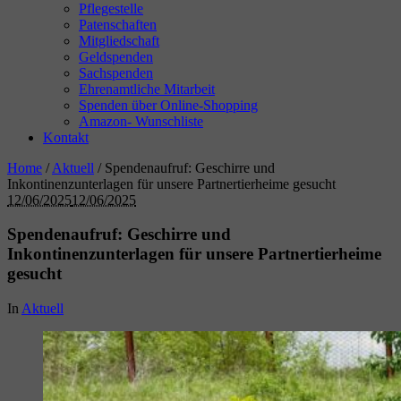
Pflegestelle
Patenschaften
Mitgliedschaft
Geldspenden
Sachspenden
Ehrenamtliche Mitarbeit
Spenden über Online-Shopping
Amazon- Wunschliste
Kontakt
Home
/
Aktuell
/
Spendenaufruf: Geschirre und
Inkontinenzunterlagen für unsere Partnertierheime gesucht
12/06/2025
12/06/2025
Spendenaufruf: Geschirre und
Inkontinenzunterlagen für unsere Partnertierheime
gesucht
In
Aktuell