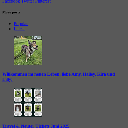
Facebook
Twitter
Pinterest
More posts
Popular
Latest
Willkommen im neuen Leben, liebe Amy, Hailey, Kira und
Lilly!
Travel & Neuter Tickets Juni 2025