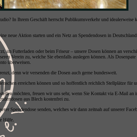
 Studio? In Ihrem Geschäft herrscht Publikumsverkehr und idealerweis
 neue Aktion starten und ein Netz an Spendendosen in Deutschland au
zt, im Futterladen oder beim Friseur – unsere Dosen können an verschie
seren Verein zu, welche Sie ebenfalls auslegen können. Als Dosenpate
onto überweisen.
renzt, denn wir versenden die Dosen auch gerne bundesweit.
Menschen erreichen können und so hoffentlich reichlich Stellplätze für 
ufstellen möchten, freuen wir uns sehr, wenn Sie Kontakt via E-Mail a
endendosen aus Blech kostenfrei zu.
serer Spendendose senden, welches wir dann zeitnah auf unserer Face
e Hilfe.