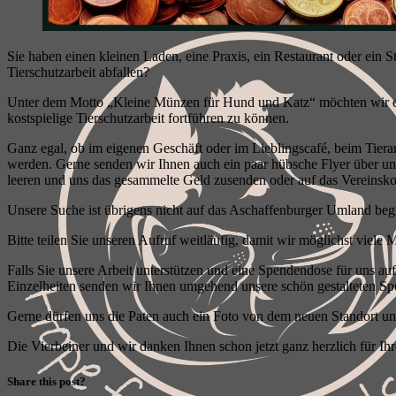
Sie haben einen kleinen Laden, eine Praxis, ein Restaurant oder ein
Tierschutzarbeit abfallen?
Unter dem Motto „Kleine Münzen für Hund und Katz“ möchten wir eine
kostspielige Tierschutzarbeit fortführen zu können.
Ganz egal, ob im eigenen Geschäft oder im Lieblingscafé, beim Tierar
werden. Gerne senden wir Ihnen auch ein paar hübsche Flyer über un
leeren und uns das gesammelte Geld zusenden oder auf das Vereinsk
Unsere Suche ist übrigens nicht auf das Aschaffenburger Umland beg
Bitte teilen Sie unseren Aufruf weitläufig, damit wir möglichst viele 
Falls Sie unsere Arbeit unterstützen und eine Spendendose für uns a
Einzelheiten senden wir Ihnen umgehend unsere schön gestalteten Sp
Gerne dürfen uns die Paten auch ein Foto von dem neuen Standort un
Die Vierbeiner und wir danken Ihnen schon jetzt ganz herzlich für Ihr
Share this post?