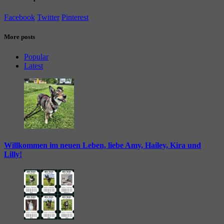
Facebook
Twitter
Pinterest
More posts
Popular
Latest
Willkommen im neuen Leben, liebe Amy, Hailey, Kira und
Lilly!