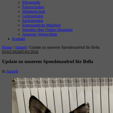
Pflegestelle
Patenschaften
Mitgliedschaft
Geldspenden
Sachspenden
Ehrenamtliche Mitarbeit
Spenden über Online-Shopping
Amazon- Wunschliste
Kontakt
Home
/
Aktuell
/
Update zu unserem Spendenaufruf für Bella
05/02/2026
05/02/2026
Update zu unserem Spendenaufruf für Bella
In
Aktuell