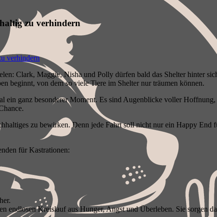
haltig zu verhindern
en: Clark, Maggie, Nisha und Polly dürfen bald das Shelter hinter sic
en beginnt, von dem so viele Tiere im Shelter nur träumen können.
 Mal ein ganz besonderer Moment. Es sind Augenblicke voller Hoffnung
 Chance.
altiges zu bewirken. Denn jede Fahrt soll nicht nur ein Happy End für 
nden für Kastrationen:
her.
den endlosen Kreislauf aus Hunger, Angst und Überleben. Sie sorgen da