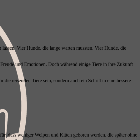
h lassen. Vier Hunde, die lange warten mussten. Vier Hunde, die
, Freude und Emotionen. Doch während einige Tiere in ihre Zukunft
die reisenden Tiere sein, sondern auch ein Schritt in eine bessere
für, dass weniger Welpen und Kitten geboren werden, die später ohne