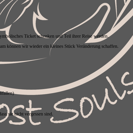
symbolisches Ticket schenken und Teil ihrer Reise werden.
sam können wir wieder ein kleines Stück Veränderung schaffen.
nfallen)
ass sie nicht vergessen sind.