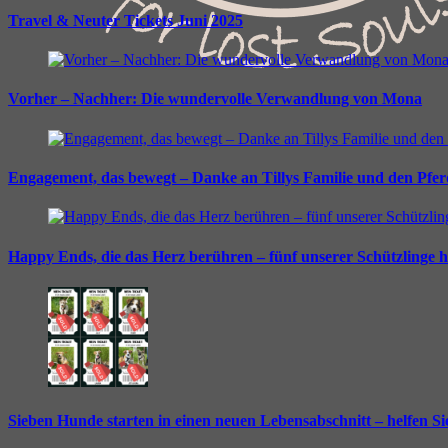
Travel & Neuter Tickets Juni 2025
Vorher – Nachher: Die wundervolle Verwandlung von Mona
Engagement, das bewegt – Danke an Tillys Familie und den Pfe
Happy Ends, die das Herz berühren – fünf unserer Schützlinge 
Sieben Hunde starten in einen neuen Lebensabschnitt – helfen S