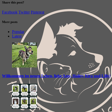
Share this post?
Facebook
Twitter
Pinterest
More posts
Popular
Latest
Willkommen im neuen Leben, liebe Amy, Hailey, Kira und Lilly!