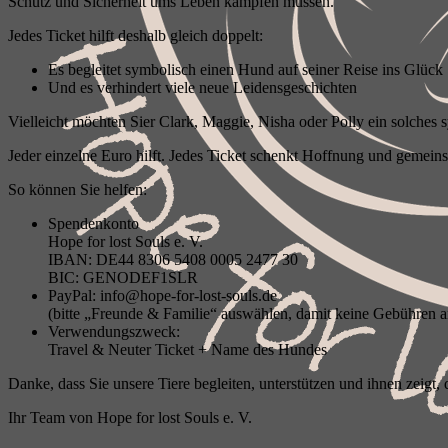
Schutz und Sicherheit ums Leben kämpfen müssen.
Jedes Ticket hilft deshalb gleich doppelt:
Es begleitet symbolisch einen Hund auf seiner Reise ins Glück
Und es verhindert viele neue Leidensgeschichten
Vielleicht möchten Sier Clark, Maggie, Nisha oder Polly ein solches 
Jeder einzelne Euro hilft. Jedes Ticket schenkt Hoffnung und gemein
So können Sie helfen:
Spendenkonto
Hope for lost Souls e. V.
IBAN: DE44 8306 5408 0005 2477 30
BIC: GENODEF1SLR
PayPal: info@hope-for-lost-souls.de
(bitte „Freunde & Familie“ auswählen, damit keine Gebühren a
Verwendungszweck:
Travel & Neuter Ticket + Name des Hundes
Danke, dass Sie unsere Tiere begleiten, unterstützen und ihnen zeigt, d
Ihr Team von Hope for lost Souls e. V.