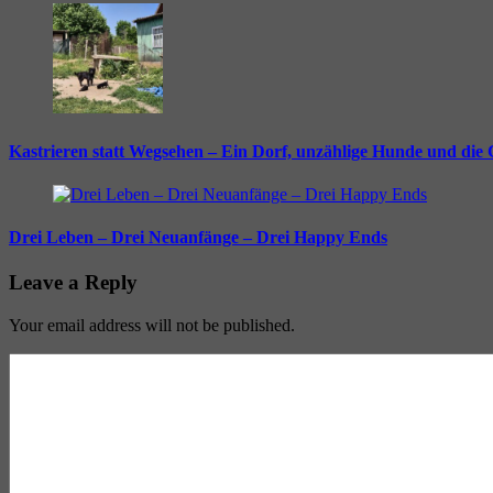
Kastrieren statt Wegsehen – Ein Dorf, unzählige Hunde und die
Drei Leben – Drei Neuanfänge – Drei Happy Ends
Leave a Reply
Your email address will not be published.