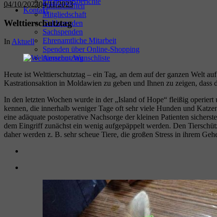
Erfahrungsberichte
04/10/2023
04/11/2023
Patenschaften
Kontakt
Mitgliedschaft
Welttierschutztag
Geldspenden
Sachspenden
Ehrenamtliche Mitarbeit
In
Aktuell
Spenden über Online-Shopping
Amazon- Wunschliste
Heute ist Welttierschutztag – ein Tag, an dem auf der ganzen Welt a
Kastrationsaktion in Moldawien zu geben und Ihnen zu zeigen, dass du
In den letzten Wochen wurde in der „Island of Hope“ fleißig operiert
kennen, die innerhalb weniger Tage oft sehr viele Hunden und Katzen 
eine adäquate postoperative Nachsorge der kleinen Patienten sichers
dem Eingriff zunächst ein wenig aufgepäppelt werden. Den Tierschütze
daher werden z. B. sehr scheue Tiere, die großen Stress in ihrem Geh