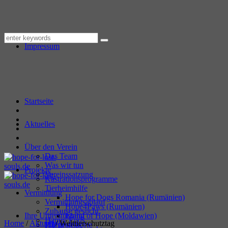
Datenschutzerklärung
Impressum
Startseite
Aktuelles
Über den Verein
Das Team
Was wir tun
Projekte
Vereinssatzung
Kastrationsprogramme
Tierheimhilfe
Vermittlung
Hope for Dogs Romania (Rumänien)
Vermittlungsablauf
Hope4Paws (Rumänien)
Zuhause gesucht
Ihre Unterstützung
Island of Hope (Moldawien)
Happy Ends
Home
/
Aktuell
/
Welttierschutztag
Hilfstransporte
Pflegestelle