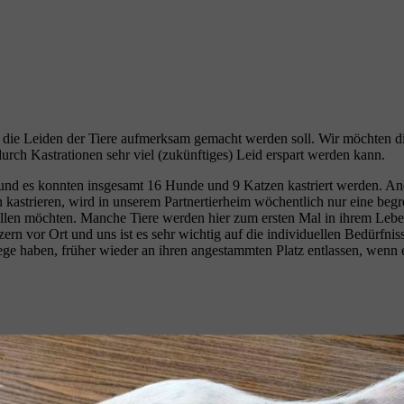
uf die Leiden der Tiere aufmerksam gemacht werden soll. Wir möchten 
rch Kastrationen sehr viel (zukünftiges) Leid erspart werden kann.
 und es konnten insgesamt 16 Hunde und 9 Katzen kastriert werden. Ande
kastrieren, wird in unserem Partnertierheim wöchentlich nur eine begre
tellen möchten. Manche Tiere werden hier zum ersten Mal in ihrem Lebe
rn vor Ort und uns ist es sehr wichtig auf die individuellen Bedürfni
ege haben, früher wieder an ihren angestammten Platz entlassen, wenn es