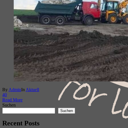
By
Admin
In
Aktuell
4
0
Read More
Suchen
Suchen
Recent Posts