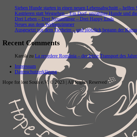
Sieben Hunde starten in einen neuen Lebensabschnitt – helfen
Kastrieren statt Wegsehen – Ein Dorf, unzählige Hunde und di
Drei Leben – Drei Neuanfänge – Drei Happy Ends
Neues aus dem Welpenzimmer
Ausgesetzt vor dem Tierheim – und plötzlich begann der Kam
Recent Comments
Karola
zu
La revedere România – der letzte Transport des Jahr
Impressum
Datenschutzerklärung
Hope for lost Souls e.V. © 2023 | All Rights Reserved