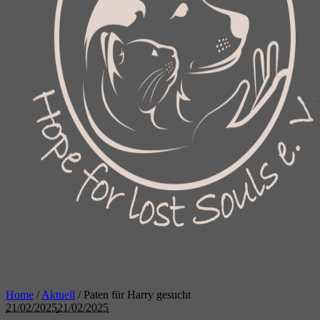
Home
/
Aktuell
/
Paten für Harry gesucht
21/02/2025
21/02/2025