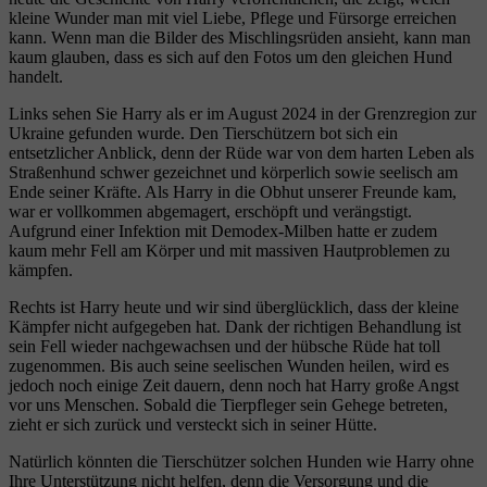
kleine Wunder man mit viel Liebe, Pflege und Fürsorge erreichen
kann. Wenn man die Bilder des Mischlingsrüden ansieht, kann man
kaum glauben, dass es sich auf den Fotos um den gleichen Hund
handelt.
Links sehen Sie Harry als er im August 2024 in der Grenzregion zur
Ukraine gefunden wurde. Den Tierschützern bot sich ein
entsetzlicher Anblick, denn der Rüde war von dem harten Leben als
Straßenhund schwer gezeichnet und körperlich sowie seelisch am
Ende seiner Kräfte. Als Harry in die Obhut unserer Freunde kam,
war er vollkommen abgemagert, erschöpft und verängstigt.
Aufgrund einer Infektion mit Demodex-Milben hatte er zudem
kaum mehr Fell am Körper und mit massiven Hautproblemen zu
kämpfen.
Rechts ist Harry heute und wir sind überglücklich, dass der kleine
Kämpfer nicht aufgegeben hat. Dank der richtigen Behandlung ist
sein Fell wieder nachgewachsen und der hübsche Rüde hat toll
zugenommen. Bis auch seine seelischen Wunden heilen, wird es
jedoch noch einige Zeit dauern, denn noch hat Harry große Angst
vor uns Menschen. Sobald die Tierpfleger sein Gehege betreten,
zieht er sich zurück und versteckt sich in seiner Hütte.
Natürlich könnten die Tierschützer solchen Hunden wie Harry ohne
Ihre Unterstützung nicht helfen, denn die Versorgung und die