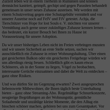
Zurzeit leben wir in einem Tierheim in Rumänien und können
demnächst kastriert, geimpft, gechipt und gegen Parasiten behandelt
gemeinsam in unser neues Zuhause ausreisen. Wir werden mit
einem Schutzvertrag gegen eine Schutzgebühr vermittelt und vor
unserer Ausreise noch auf FelV und FiV getestet. Achja, die
Tierschützer von Hope for lost Souls e. V. möchten vor unserer
Vermittlung auch gerne unser zukünftiges Zuhause kennen lernen –
das bedeutet, ein kurzer Besuch bei Ihnen zu Hause ist
Voraussetzung für unsere Adoption.
Da wir unser bisheriges Leben nicht im Freien verbringen mussten
und wir unsere Sicherheit an erste Stelle setzen, suchen wir
ausschließlich ein Zuhause in reiner Wohnungshaltung. Über einen
gut gesicherten Balkon oder ein gesichertes Freigehege würden wir
uns allerdings riesig freuen. Schließlich gibt es kaum etwas
Schöneres, als in der Sonne zu liegen, Vögel zu beobachten,
interessante Gerüche einzuatmen und dabei die Welt zu entdecken –
ganz ohne Risiken.
Und was dürfen Sie im Gegenzug erwarten? Zwei ausgesprochen
liebenswerte Mitbewohner, die Ihnen täglich beste Unterhaltung
bieten – ganz ohne Streaming-Abo. Regelmäßige Schnurrkonzerte,
neugierige Begrüßungen an der Wohnungstür, gemütliche
Sofaabende und unzählige kleine Momente, die den Alltag ein
bisschen schöner machen, gehören bei uns zum Gesamtpaket. Vor