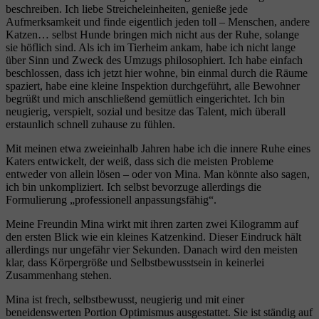
beschreiben. Ich liebe Streicheleinheiten, genieße jede
Aufmerksamkeit und finde eigentlich jeden toll – Menschen, andere
Katzen… selbst Hunde bringen mich nicht aus der Ruhe, solange
sie höflich sind. Als ich im Tierheim ankam, habe ich nicht lange
über Sinn und Zweck des Umzugs philosophiert. Ich habe einfach
beschlossen, dass ich jetzt hier wohne, bin einmal durch die Räume
spaziert, habe eine kleine Inspektion durchgeführt, alle Bewohner
begrüßt und mich anschließend gemütlich eingerichtet. Ich bin
neugierig, verspielt, sozial und besitze das Talent, mich überall
erstaunlich schnell zuhause zu fühlen.
Mit meinen etwa zweieinhalb Jahren habe ich die innere Ruhe eines
Katers entwickelt, der weiß, dass sich die meisten Probleme
entweder von allein lösen – oder von Mina. Man könnte also sagen,
ich bin unkompliziert. Ich selbst bevorzuge allerdings die
Formulierung „professionell anpassungsfähig“.
Meine Freundin Mina wirkt mit ihren zarten zwei Kilogramm auf
den ersten Blick wie ein kleines Katzenkind. Dieser Eindruck hält
allerdings nur ungefähr vier Sekunden. Danach wird den meisten
klar, dass Körpergröße und Selbstbewusstsein in keinerlei
Zusammenhang stehen.
Mina ist frech, selbstbewusst, neugierig und mit einer
beneidenswerten Portion Optimismus ausgestattet. Sie ist ständig auf