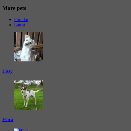
More pets
Popular
Latest
Lissy
Flora