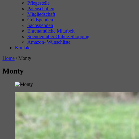
Pflegestelle
Patenschaften
Mitgliedschaft
Geldspenden
Sachspenden
Ehrenamtliche Mitarbeit
Spenden über Online-Shopping
Amazon- Wunschliste
Kontakt
Home
/
Monty
Monty