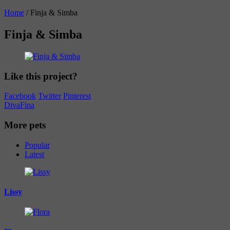
Home
/
Finja & Simba
Finja & Simba
Like this project?
Facebook
Twitter
Pinterest
Diva
Fina
More pets
Popular
Latest
Lissy