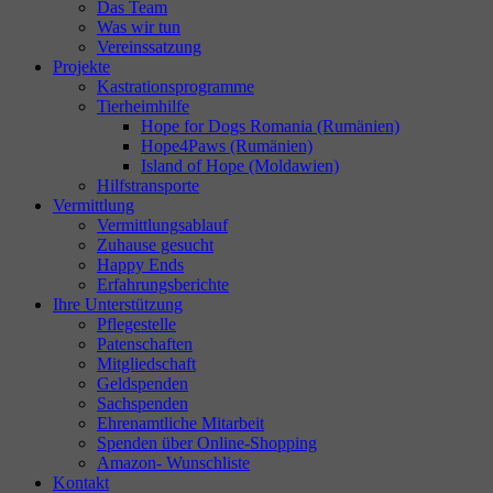
Das Team
Was wir tun
Vereinssatzung
Projekte
Kastrationsprogramme
Tierheimhilfe
Hope for Dogs Romania (Rumänien)
Hope4Paws (Rumänien)
Island of Hope (Moldawien)
Hilfstransporte
Vermittlung
Vermittlungsablauf
Zuhause gesucht
Happy Ends
Erfahrungsberichte
Ihre Unterstützung
Pflegestelle
Patenschaften
Mitgliedschaft
Geldspenden
Sachspenden
Ehrenamtliche Mitarbeit
Spenden über Online-Shopping
Amazon- Wunschliste
Kontakt