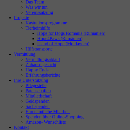
Das Team
Was wir tun
Vereinssatzung
Projekte
Kastrationsprogramme
Tierheimhilfe
Hope for Dogs Romania (Rumänien)
Hope4Paws (Rumänien)
Island of Hope (Moldawien)
Hilfstransporte
Vermittlung
Vermittlungsablauf
Zuhause gesucht
Happy Ends
Erfahrungsberichte
Ihre Unterstützung
Pflegestelle
Patenschaften
Mitgliedschaft
Geldspenden
Sachspenden
Ehrenamtliche Mitarbeit
Spenden über Online-Shopping
Amazon- Wunschliste
Kontakt