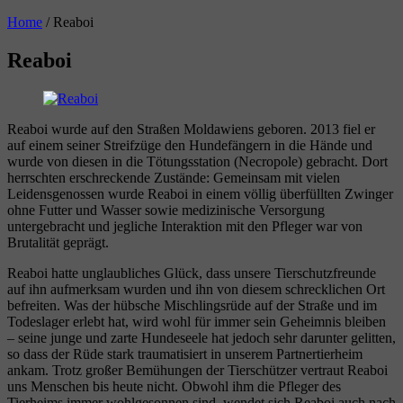
Home
/
Reaboi
Reaboi
Reaboi wurde auf den Straßen Moldawiens geboren. 2013 fiel er
auf einem seiner Streifzüge den Hundefängern in die Hände und
wurde von diesen in die Tötungsstation (Necropole) gebracht. Dort
herrschten erschreckende Zustände: Gemeinsam mit vielen
Leidensgenossen wurde Reaboi in einem völlig überfüllten Zwinger
ohne Futter und Wasser sowie medizinische Versorgung
untergebracht und jegliche Interaktion mit den Pfleger war von
Brutalität geprägt.
Reaboi hatte unglaubliches Glück, dass unsere Tierschutzfreunde
auf ihn aufmerksam wurden und ihn von diesem schrecklichen Ort
befreiten. Was der hübsche Mischlingsrüde auf der Straße und im
Todeslager erlebt hat, wird wohl für immer sein Geheimnis bleiben
– seine junge und zarte Hundeseele hat jedoch sehr darunter gelitten,
so dass der Rüde stark traumatisiert in unserem Partnertierheim
ankam. Trotz großer Bemühungen der Tierschützer vertraut Reaboi
uns Menschen bis heute nicht. Obwohl ihm die Pfleger des
Tierheims immer wohlgesonnen sind, wendet sich Reaboi auch nach