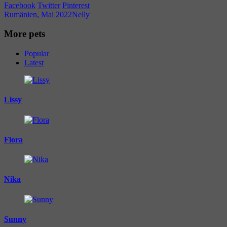
Facebook
Twitter
Pinterest
Rumänien, Mai 2022
Nelly
More pets
Popular
Latest
Lissy
Flora
Nika
Sunny