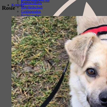
Erfahrungsberichte
Patenschaften
Kontakt
Rosie
Mitgliedschaft
Geldspenden
Sachspenden
Ehrenamtliche Mitarbeit
Spenden über Online-Shopping
Amazon- Wunschliste